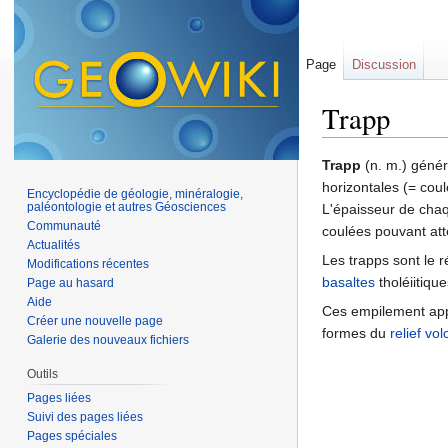
Page
Discussion
Trapp
Aller à :
navigation
,
Trapp
(n. m.) génér
horizontales (= coul
Encyclopédie de géologie, minéralogie,
paléontologie et autres Géosciences
L'épaisseur de chaq
Communauté
coulées pouvant atte
Actualités
Les trapps sont le r
Modifications récentes
basaltes
tholéiitique
Page au hasard
Aide
Ces empilement appa
Créer une nouvelle page
formes du
relief
vol
Galerie des nouveaux fichiers
Outils
Pages liées
Suivi des pages liées
Pages spéciales