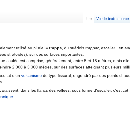
Lire
Voir le texte source
rechercher
alement utilisé au pluriel =
trapps
, du suédois
trappar
, escalier ; en an
ées stratoïdes), sur des surfaces importantes.
ue coulée est comprise, généralement, entre 5 et 15 mètres, mais elle
indre 2 000 à 3 000 mètres, sur des surfaces atteignant plusieurs milli
ésultat d'un
volcanisme
de type fissural, engendré par des points chaud
s.
raissent, dans les flancs des vallées, sous forme d'escalier, c'est cet
canique
…