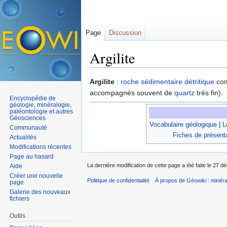
Page
Discussion
Argilite
Aller à :
navigation
,
rechercher
Argilite
:
roche sédimentaire
détritique
com
accompagnés souvent de
quartz
très fin).
Encyclopédie de
géologie, minéralogie,
paléontologie et autres
Géosciences
Vocabulaire géologique
|
L
Communauté
Fiches de présent
Actualités
Modifications récentes
Page au hasard
La dernière modification de cette page a été faite le 27 
Aide
Créer une nouvelle
Politique de confidentialité
À propos de Géowiki : minérau
page
Galerie des nouveaux
fichiers
Outils