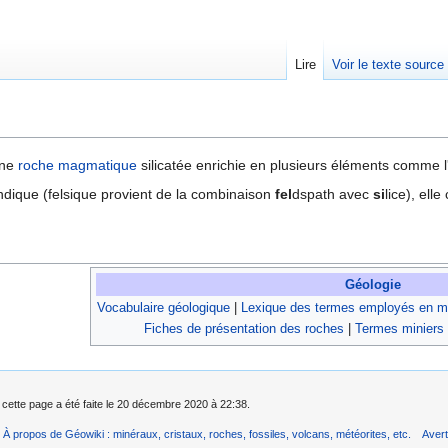
Lire
Voir le texte source
rechercher
une
roche magmatique
silicatée enrichie en plusieurs éléments comme l
dique (felsique provient de la combinaison
fel
dspath avec
si
lice), ell
Géologie
Vocabulaire géologique
|
Lexique des termes employés en mi
Fiches de présentation des roches
|
Termes miniers
 cette page a été faite le 20 décembre 2020 à 22:38.
À propos de Géowiki : minéraux, cristaux, roches, fossiles, volcans, météorites, etc.
Aver