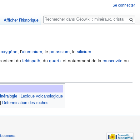
Se connecter
Rechercher
Afficher l’historique
'
oxygène
, l'
aluminium
, le
potassium
, le
silicium
.
e contient du
feldspath
, du
quartz
et notamment de la
muscovite
ou
néralogie
|
Lexique volcanologique
|
Détermination des roches
tissements