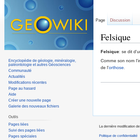
Page
Discussion
Felsique
Aller à :
navigation
,
Felsique
: se dit d'
Comme son nom l'in
Encyclopédie de géologie, minéralogie,
paléontologie et autres Géosciences
de l'
orthose
.
Communauté
Actualités
Modifications récentes
Page au hasard
Aide
Créer une nouvelle page
Galerie des nouveaux fichiers
Outils
Pages liées
La dernière modification de
Suivi des pages liées
Politique de confidentialité
Pages spéciales