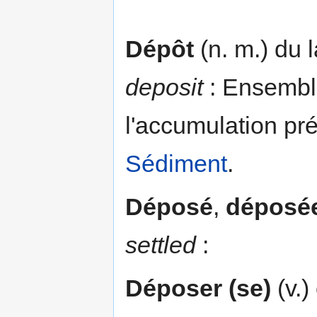
Dépôt
(n. m.) du 
deposit
: Ensemble
l'accumulation pr
Sédiment
.
Déposé
,
déposé
settled
:
Déposer (se)
(v.)