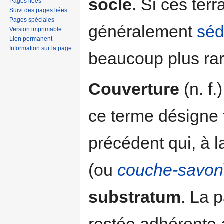
socle
. Si ces ter
Pages liées
Suivi des pages liées
Pages spéciales
généralement
séd
Version imprimable
Lien permanent
Information sur la page
beaucoup plus ra
Couverture
(n. f.
ce terme désigne 
précédent qui, à 
(ou
couche-savon
substratum
. La p
restée adhérente 