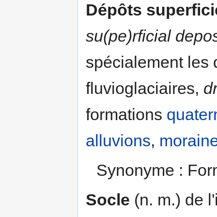
Dépôts superfici
su(pe)rficial depos
spécialement les d
fluvioglaciaires,
dr
formations
quater
alluvions
,
morain
Synonyme : Forma
Socle
(n. m.) de l'