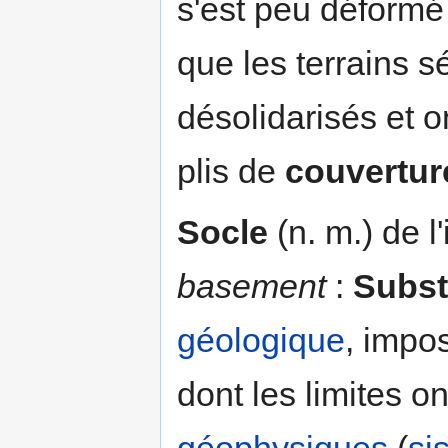
s'est peu déformé
que les terrains s
désolidarisés et 
plis de
couvertur
Socle
(n. m.) de l'
basement
:
Subst
géologique
, impo
dont les limites o
géophysiques
(
si