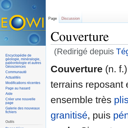
Page
Discussion
Couverture
(Redirigé depuis
Té
Encyclopédie de
Aller à :
navigation
,
rechercher
géologie, minéralogie,
paléontologie et autres
Couverture
(n. f.
Géosciences
Communauté
Actualités
terrains reposant
Modifications récentes
Page au hasard
Aide
ensemble très
pli
Créer une nouvelle
page
Galerie des nouveaux
granitisé
, puis
pé
fichiers
Outils