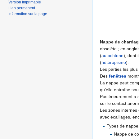
Version imprimable
Lien permanent
Information sur la page
Nappe de charriag
obsolète ; en angla
(
autochtone
), dont 
(
hétéropisme
).
Les parties les plu
Des
fenêtres
montre
La nappe peut comp
qu'elle entraîne sous
Postérieurement à 
sur le contact anor
Les zones internes
avec écaillages, 
Types de nappes 
Nappe de cou