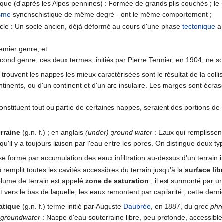
ue (d'après les Alpes pennines) : Formée de grands plis couchés ; le 
sme
syncnschistique de même degré - ont le même comportement ;
le : Un socle ancien, déjà déformé au cours d'une phase
tectonique
an
emier genre, et
ond genre, ces deux termes, initiés par Pierre Termier, en 1904, ne s
trouvent les nappes les mieux caractérisées sont le résultat de la coll
ontinents, ou d'un continent et d'un arc insulaire. Les marges sont écr
constituent tout ou partie de certaines nappes, seraient des portions de 
rraine
(g.n. f.) ; en anglais
(under) ground water
: Eaux qui remplissent
 qu'il y a toujours liaison par l'eau entre les pores. On distingue deux 
e forme par accumulation des eaux infiltration au-dessus d'un terrain i
u remplit toutes les cavités accessibles du terrain jusqu'à la
surface lib
olume de terrain est appelé
zone de saturation
; il est surmonté par u
t vers le bas de laquelle, les eaux remontent par capilarité ; cette dern
atique
(g.n. f.) terme initié par Auguste
Daubrée
, en 1887, du grec
phr
 groundwater
: Nappe d'eau souterraine libre, peu profonde, accessible