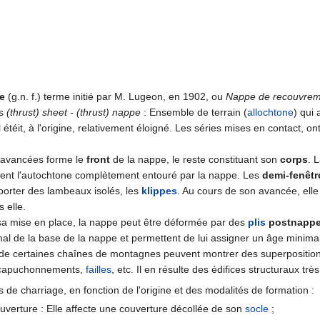
e
(g.n. f.) terme initié par M. Lugeon, en 1902, ou
Nappe de recouvrem
is
(thrust) sheet - (thrust) nappe
: Ensemble de terrain (
allochtone
) qui
il étéit, à l'origine, relativement éloigné. Les séries mises en contact, 
s avancées forme le
front
de la nappe, le reste constituant son
corps
. 
nt l'autochtone complètement entouré par la nappe. Les
demi-fenêtr
orter des lambeaux isolés, les
klippes
. Au cours de son avancée, ell
 elle.
sa mise en place, la nappe peut être déformée par des
plis
postnapp
mal de la base de la nappe et permettent de lui assigner un âge minimal
 de certaines chaînes de montagnes peuvent montrer des superpositio
encapuchonnements,
failles
, etc. Il en résulte des édifices structuraux trè
de charriage, en fonction de l'origine et des modalités de formation :
verture : Elle affecte une couverture décollée de son
socle
;