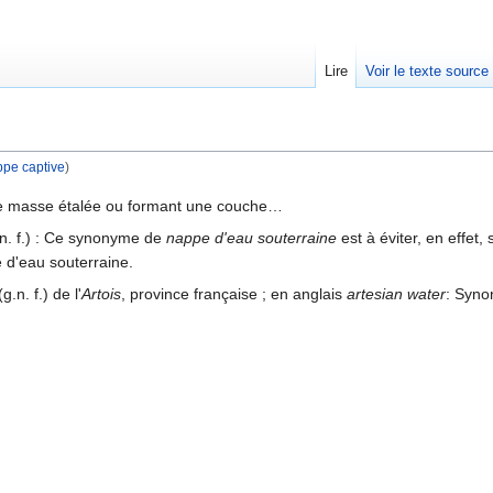
Lire
Voir le texte source
pe captive
)
rechercher
ute masse étalée ou formant une couche…
n. f.) : Ce synonyme de
nappe d'eau souterraine
est à éviter, en effet, 
e d'eau souterraine.
g.n. f.) de l'
Artois
, province française ; en anglais
artesian water
: Syn