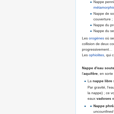
Nappe penniq
métamorphi
Nappe de soc
couverture ;
Nappe du pr
Nappe du sec
Les
orogènes
où se 
collision de deux c
progressivement…
Les
ophiolites
, qui 
Nappe d'eau soute
l'
aquifère
, en sorte
La
nappe libre
s
Par gravité, l'ea
la nappe) ; ce v
eaux
vadoses
e
Nappe phré
uncounfined