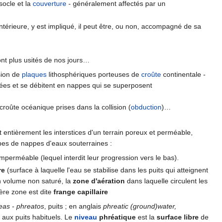
socle et la
couverture
- généralement affectés par un
térieure, y est impliqué, il peut être, ou non, accompagné de sa
ont plus usités de nos jours…
ision de
plaques
lithosphériques porteuses de
croûte
continentale -
asées et se débitent en nappes qui se superposent
croûte océanique prises dans la collision (
obduction
)…
 entièrement les interstices d'un terrain poreux et perméable,
types de nappes d'eaux souterraines :
mperméable (lequel interdit leur progression vers le bas).
re
(surface à laquelle l'eau se stabilise dans les puits qui atteignent
n volume non saturé, la
zone d'aération
dans laquelle circulent les
ière zone est dite
frange capillaire
eas - phreatos
, puits ; en anglais
phreatic (ground)water,
 aux puits habituels. Le
niveau
phréatique
est la
surface libre
de