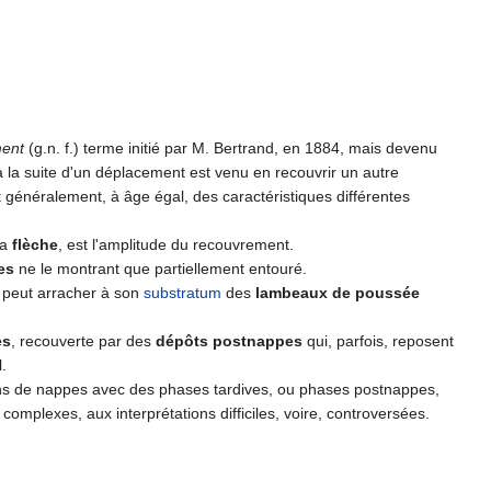
ent
(g.n. f.) terme initié par M. Bertrand, en 1884, mais devenu
 a la suite d'un déplacement est venu en recouvrir un autre
ont généralement, à âge égal, des caractéristiques différentes
La
flèche
, est l'amplitude du recouvrement.
es
ne le montrant que partiellement entouré.
e peut arracher à son
substratum
des
lambeaux de poussée
es
, recouverte par des
dépôts postnappes
qui, parfois, reposent
.
ns de nappes avec des phases tardives, ou phases postnappes,
s complexes, aux interprétations difficiles, voire, controversées.