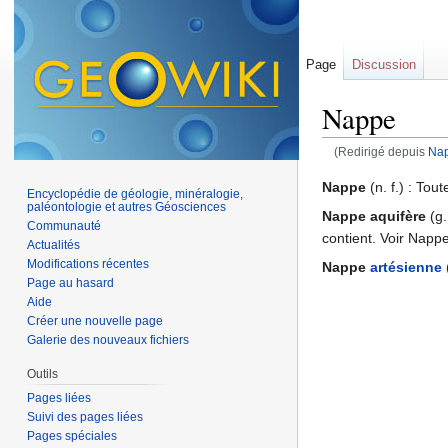
Page
Discussion
Nappe
(Redirigé depuis
Nap
Aller à :
navigation
,
Nappe
(n. f.) : To
Encyclopédie de géologie, minéralogie,
paléontologie et autres Géosciences
Nappe aquifère
(g.
Communauté
contient. Voir Napp
Actualités
Modifications récentes
Nappe
artésienne
(
Page au hasard
Aide
Créer une nouvelle page
Galerie des nouveaux fichiers
Outils
Pages liées
Suivi des pages liées
Pages spéciales