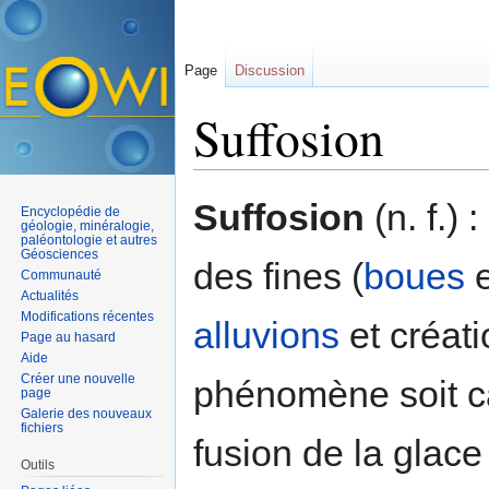
Page
Discussion
Suffosion
Aller à :
navigation
,
rechercher
Suffosion
(n. f.) 
Encyclopédie de
géologie, minéralogie,
paléontologie et autres
Géosciences
des fines (
boues
Communauté
Actualités
Modifications récentes
alluvions
et créati
Page au hasard
Aide
Créer une nouvelle
phénomène soit cau
page
Galerie des nouveaux
fichiers
fusion de la glace
Outils