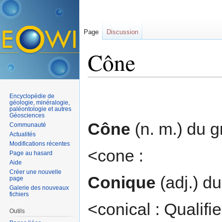
Page
Discussion
Cône
Aller à :
navigation
,
rechercher
Encyclopédie de
géologie, minéralogie,
paléontologie et autres
Géosciences
Cône
(n. m.) du 
Communauté
Actualités
Modifications récentes
<cone :
Page au hasard
Aide
Créer une nouvelle
Conique
(adj.) d
page
Galerie des nouveaux
fichiers
<conical : Qualifi
Outils