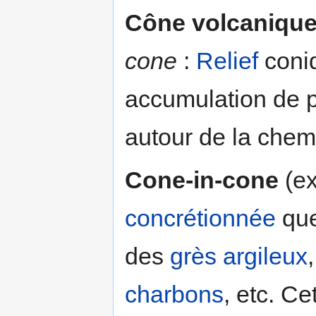
Cône volcaniqu
cone
:
Relief
coniq
accumulation de p
autour de la che
Cone-in-cone
(ex
concrétionnée
que
des
grès
argileux
charbons
, etc. Ce