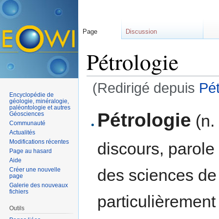
Page
Discussion
Pétrologie
(Redirigé depuis
Pé
Encyclopédie de
Aller à :
navigation
,
rechercher
géologie, minéralogie,
paléontologie et autres
Pétrologie
Géosciences
(n.
Communauté
Actualités
Modifications récentes
discours, parole
Page au hasard
Aide
des sciences de
Créer une nouvelle
page
Galerie des nouveaux
fichiers
particulièrement
Outils