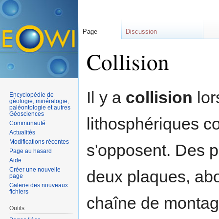
Page
Discussion
Collision
Aller à :
navigation
,
rechercher
Il y a
collision
lo
Encyclopédie de
géologie, minéralogie,
paléontologie et autres
Géosciences
lithosphériques c
Communauté
Actualités
Modifications récentes
s'opposent. Des p
Page au hasard
Aide
Créer une nouvelle
deux plaques, abo
page
Galerie des nouveaux
fichiers
chaîne de montag
Outils