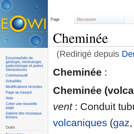
Page
Discussion
Cheminée
(Redirigé depuis
Dem
Encyclopédie de
Aller à :
navigation
,
rechercher
géologie, minéralogie,
paléontologie et autres
Cheminée
:
Géosciences
Communauté
Actualités
Cheminée (volca
Modifications récentes
Page au hasard
Aide
vent
: Conduit tub
Créer une nouvelle
page
Galerie des nouveaux
fichiers
volcaniques
(
gaz
,
Outils