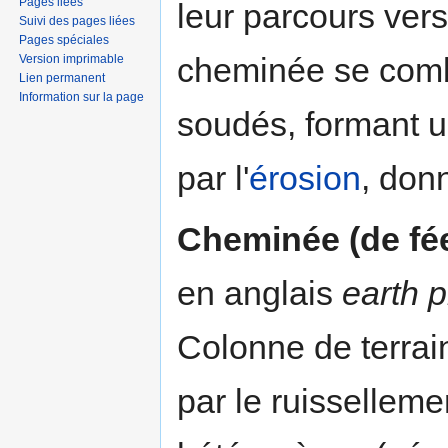
Pages liées
leur parcours vers 
Suivi des pages liées
Pages spéciales
cheminée se comb
Version imprimable
Lien permanent
Information sur la page
soudés, formant 
par l'
érosion
, don
Cheminée (de fé
en anglais
earth p
Colonne de terrai
par le ruissellem