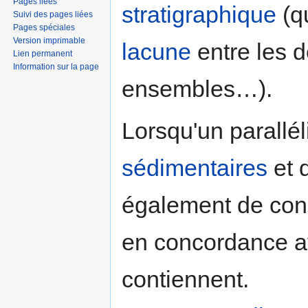
Pages liées
stratigraphique
(q
Suivi des pages liées
Pages spéciales
Version imprimable
lacune
entre les 
Lien permanent
Information sur la page
ensembles…).
Lorsqu'un parallé
sédimentaires
et 
également de conc
en concordance a
contiennent.