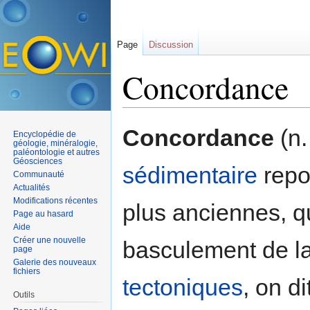
Page
Discussion
Concordance
Aller à :
navigation
,
rechercher
Concordance
(n.
Encyclopédie de
géologie, minéralogie,
paléontologie et autres
Géosciences
sédimentaire
repo
Communauté
Actualités
Modifications récentes
plus anciennes, qu
Page au hasard
Aide
Créer une nouvelle
basculement de l
page
Galerie des nouveaux
fichiers
tectoniques
, on d
Outils