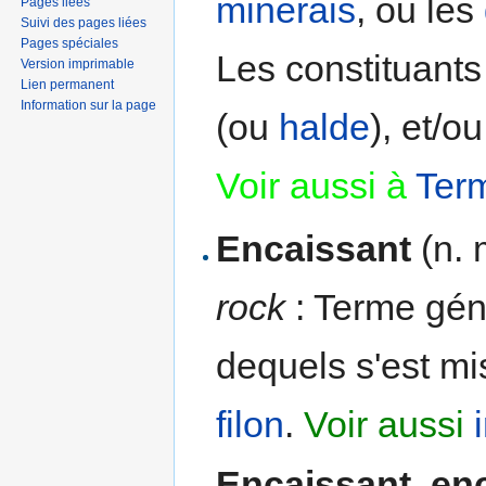
minerais
, ou les
Pages liées
Suivi des pages liées
Pages spéciales
Les constituants
Version imprimable
Lien permanent
Information sur la page
(ou
halde
), et/o
Voir aussi à
Ter
Encaissant
(n. 
rock
: Terme géné
dequels s'est m
filon
.
Voir aussi
Encaissant
,
en