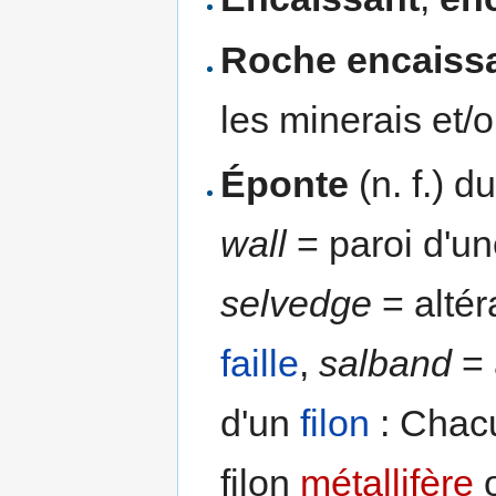
Roche encaiss
les minerais et/
Éponte
(n. f.) d
wall
= paroi d'u
selvedge
= altér
faille
,
salband
= 
d'un
filon
: Chacu
filon
métallifère