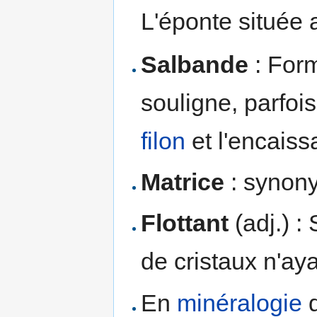
L'éponte située 
Salbande
: Form
souligne, parfoi
filon
et l'encaiss
Matrice
: synon
Flottant
(adj.) :
de cristaux n'ay
En
minéralogie
d