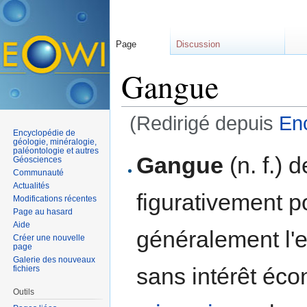
Page
Discussion
Gangue
(Redirigé depuis
En
Encyclopédie de
Aller à :
navigation
,
rechercher
géologie, minéralogie,
paléontologie et autres
Gangue
(n. f.) 
Géosciences
Communauté
Actualités
figurativement 
Modifications récentes
Page au hasard
Aide
généralement l
Créer une nouvelle
page
Galerie des nouveaux
sans intérêt éco
fichiers
Outils