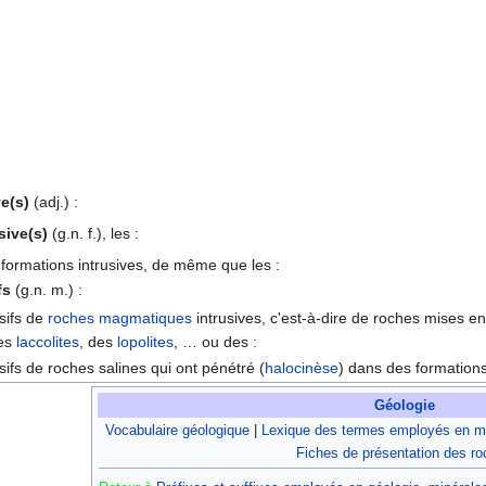
ve(s)
(adj.) :
sive(s)
(g.n. f.), les :
formations intrusives, de même que les :
fs
(g.n. m.) :
usifs de
roches magmatiques
intrusives, c'est-à-dire de roches mises en 
des
laccolites
, des
lopolites
, … ou des :
sifs de roches salines qui ont pénétré (
halocinèse
) dans des formations
Géologie
Vocabulaire géologique
|
Lexique des termes employés en mi
Fiches de présentation des r