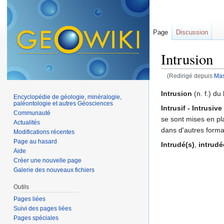
Page
Discussion
Intrusion
(Redirigé depuis
Mass
Aller à :
navigation
,
Intrusion
(n. f.) du 
Encyclopédie de géologie, minéralogie,
paléontologie et autres Géosciences
Intrusif - Intrusive
Communauté
se sont mises en pla
Actualités
dans d'autres forma
Modifications récentes
Page au hasard
Intrudé(s)
,
intrudé
Aide
Créer une nouvelle page
Galerie des nouveaux fichiers
Outils
Pages liées
Suivi des pages liées
Pages spéciales