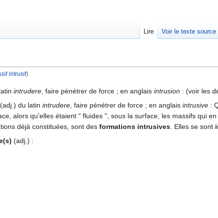
Lire
Voir le texte source
if intrusif
)
rechercher
latin
intrudere
, faire pénétrer de force ; en anglais
intrusion
: (voir les 
(adj.) du latin
intrudere
, faire pénétrer de force ; en anglais
intrusive
: Q
ce, alors qu'elles étaient " fluides ", sous la surface, les massifs qui en
tions déjà constituées, sont des
formations intrusives
. Elles se sont
e(s)
(adj.) :