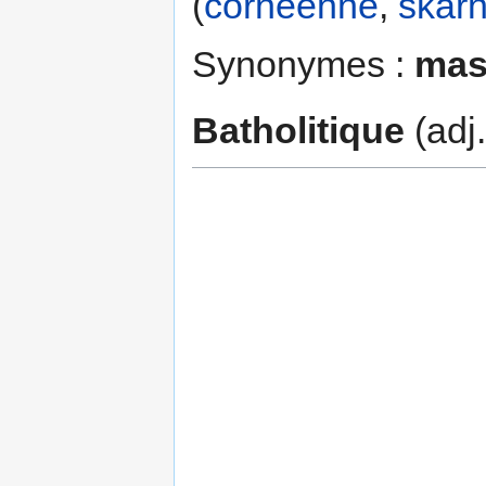
(
cornéenne
,
skar
Synonymes :
mass
Batholitique
(adj.