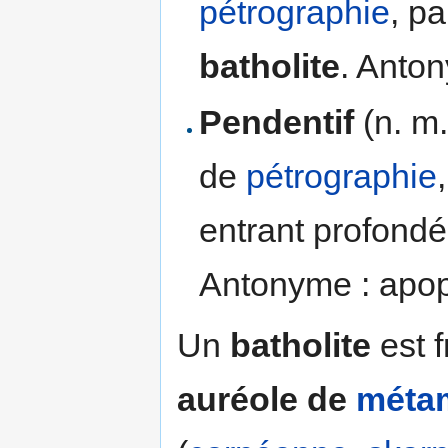
pétrographie
, pa
batholite
. Anton
Pendentif
(n. m.
de
pétrographie
entrant profond
Antonyme : apo
Un
batholite
est 
auréole de
méta