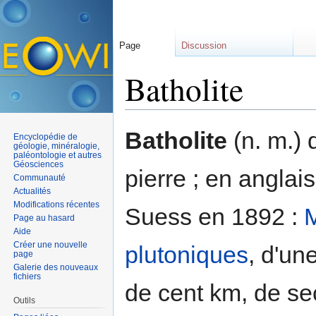
Page
Discussion
Batholite
Aller à :
navigation
,
rechercher
Batholite
(n. m.) 
Encyclopédie de
géologie, minéralogie,
paléontologie et autres
Géosciences
pierre ; en anglai
Communauté
Actualités
Modifications récentes
Suess en 1892 :
M
Page au hasard
Aide
Créer une nouvelle
plutoniques
, d'un
page
Galerie des nouveaux
fichiers
de cent km, de sect
Outils