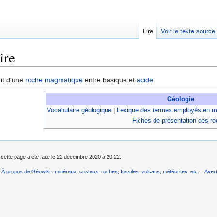
Lire
Voir le texte source
ire
rechercher
dit d'une
roche
magmatique
entre basique et
acide
.
Géologie
Vocabulaire géologique
|
Lexique des termes employés en mi
Fiches de présentation des r
 cette page a été faite le 22 décembre 2020 à 20:22.
À propos de Géowiki : minéraux, cristaux, roches, fossiles, volcans, météorites, etc.
Aver