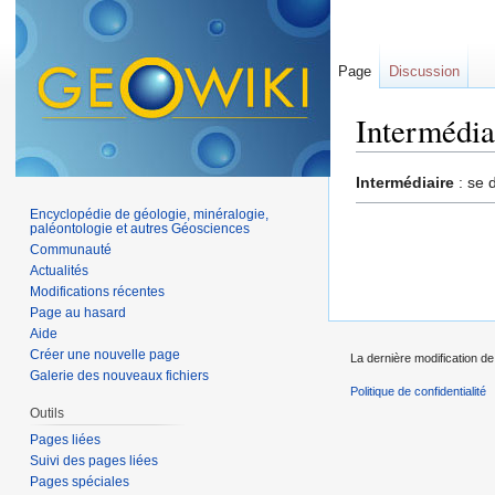
Page
Discussion
Intermédia
Aller à :
navigation
,
Intermédiaire
: se 
Encyclopédie de géologie, minéralogie,
paléontologie et autres Géosciences
Communauté
Actualités
Modifications récentes
Page au hasard
Aide
Créer une nouvelle page
La dernière modification de
Galerie des nouveaux fichiers
Politique de confidentialité
Outils
Pages liées
Suivi des pages liées
Pages spéciales