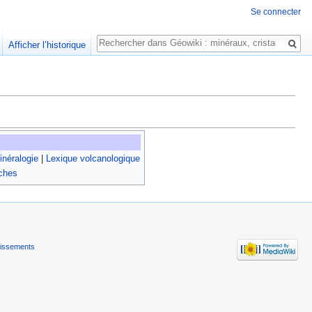
Se connecter
Rechercher
Afficher l’historique
néralogie
|
Lexique volcanologique
oches
tissements