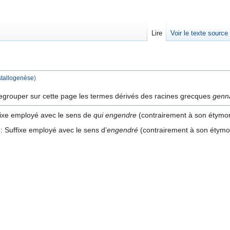
Lire
Voir le texte source
stallogenèse
)
rechercher
egrouper sur cette page les termes dérivés des racines grecques
genn
fixe employé avec le sens de
qui engendre
(contrairement à son étymo
: Suffixe employé avec le sens d’
engendré
(contrairement à son étym