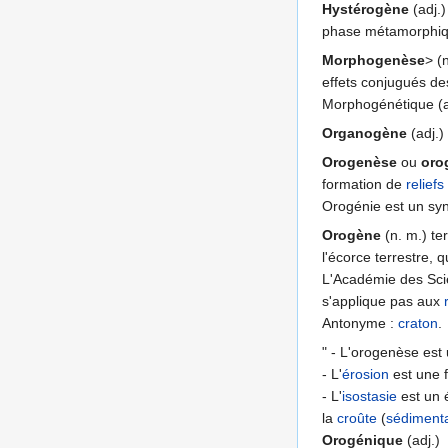
Hystérogène
(adj.
phase métamorphiq
Morphogenèse
> (
effets conjugués de
Morphogénétique (ad
Organogène
(adj.)
Orogenèse
ou
oro
formation de
reliefs
Orogénie est un syn
Orogène
(n. m.) te
l'écorce terrestre,
L'Académie des Sci
s'applique pas aux
Antonyme :
craton
.
" - L'orogenèse est 
- L'
érosion
est une f
- L'
isostasie
est un é
la
croûte
(
sédimenta
Orogénique
(adj.)