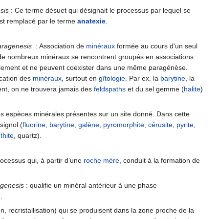
sis
: Ce terme désuet qui désignait le processus par lequel se
est remplacé par le terme
anatexie
.
aragenesis
: Association de
minéraux
formée au cours d'un seul
, de nombreux minéraux se rencontrent groupés en associations
ellement et ne peuvent coexister dans une même paragénèse.
ication des
minéraux
, surtout en
gîtologie
. Par ex. la
barytine
, la
ent, on ne trouvera jamais des
feldspaths
et du sel gemme (
halite
)
es espèces minérales présentes sur un site donné. Dans cette
ignol (
fluorine
,
barytine
,
galène
,
pyromorphite
,
cérusite
,
pyrite
,
thite
, quartz).
ocessus qui, à partir d’une
roche mère
, conduit à la formation de
ogenesis
: qualifie un minéral antérieur à une phase
.
 recristallisation) qui se produisent dans la zone proche de la