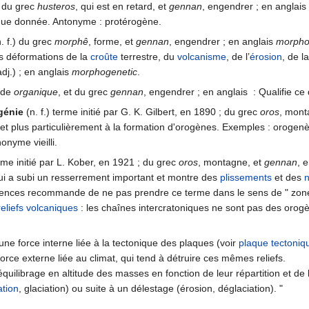
) du grec
husteros
, qui est en retard, et
gennan
, engendrer ; en anglais
ue donnée. Antonyme : protérogène.
n. f.) du grec
morphê
, forme, et
gennan
, engendrer ; en anglais
morpho
s déformations de la
croûte
terrestre, du
volcanisme
, de l’
érosion
, de l
j.) ; en anglais
morphogenetic
.
 de
organique
, et du grec
gennan
, engendrer ; en anglais
: Qualifie ce 
génie
(n. f.) terme initié par G. K. Gilbert, en 1890 ; du grec
oros
, mont
et plus particulièrement à la formation d'orogènes. Exemples : oroge
onyme vieilli.
rme initié par L. Kober, en 1921 ; du grec
oros
, montagne, et
gennan
, 
 qui a subi un resserrement important et montre des
plissements
et des
ences recommande de ne pas prendre ce terme dans le sens de " zone
reliefs
volcaniques
: les chaînes intercratoniques ne sont pas des orogè
une force interne liée à la tectonique des plaques (voir
plaque tectoniq
orce externe liée au climat, qui tend à détruire ces mêmes reliefs.
quilibrage en altitude des masses en fonction de leur répartition et de 
tion
, glaciation) ou suite à un délestage (érosion, déglaciation). "