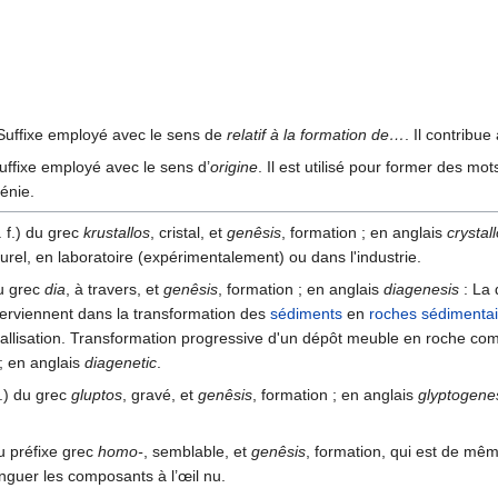
 Suffixe employé avec le sens de
relatif à la formation de…
. Il contribue
uffixe employé avec le sens d’
origine
. Il est utilisé pour former des mo
génie.
 f.) du grec
krustallos
, cristal, et
genêsis
, formation ; en anglais
crystal
turel, en laboratoire (expérimentalement) ou dans l'industrie.
du grec
dia
, à travers, et
genêsis
, formation ; en anglais
diagenesis
: La 
terviennent dans la transformation des
sédiments
en
roches
sédimentai
istallisation. Transformation progressive d'un dépôt meuble en roche co
 ; en anglais
diagenetic
.
f.) du grec
gluptos
, gravé, et
genêsis
, formation ; en anglais
glyptogene
u préfixe grec
homo-
, semblable, et
genêsis
, formation, qui est de mê
inguer les composants à l’œil nu.