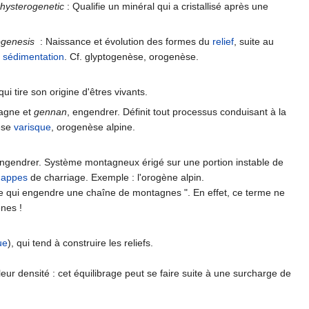
hysterogenetic
: Qualifie un minéral qui a cristallisé après une
genesis
: Naissance et évolution des formes du
relief
, suite au
a
sédimentation
. Cf. glyptogenèse, orogenèse.
qui tire son origine d'êtres vivants.
agne et
gennan
, engendrer. Définit tout processus conduisant à la
nèse
varisque
, orogenèse alpine.
engendrer. Système montagneux érigé sur une portion instable de
nappes
de charriage. Exemple : l'orogène alpin.
 qui engendre une chaîne de montagnes ". En effet, ce terme ne
nes !
ue
), qui tend à construire les reliefs.
leur densité : cet équilibrage peut se faire suite à une surcharge de