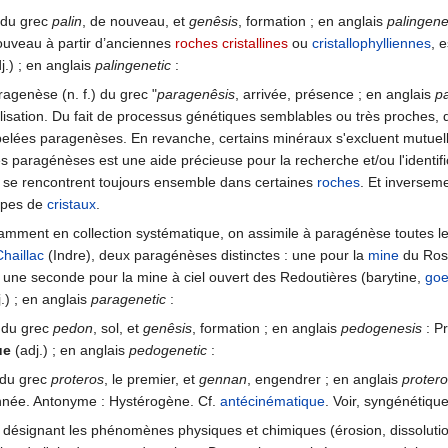
) du grec
palin
, de nouveau, et
genêsis
, formation ; en anglais
palingene
uveau à partir d’anciennes
roches cristallines
ou
cristallophylliennes
, 
j.) ; en anglais
palingenetic
:
ragenèse (n. f.) du grec "
paragenêsis
, arrivée, présence ; en anglais
p
llisation. Du fait de processus génétiques semblables ou très proches
ppelées paragenèses. En revanche, certains minéraux s'excluent mutu
 paragénèses est une aide précieuse pour la recherche et/ou l'identif
se rencontrent toujours ensemble dans certaines
roches
. Et inversem
upes de
cristaux
.
amment en collection systématique, on assimile à paragénèse toutes l
Chaillac
(Indre), deux paragénèses distinctes : une pour la
mine
du Ross
t une seconde pour la mine à ciel ouvert des Redoutières (barytine,
goe
.) ; en anglais
paragenetic
:
) du grec
pedon
, sol, et
genêsis
, formation ; en anglais
pedogenesis
: Pr
ue
(adj.) ; en anglais
pedogenetic
:
 du grec
proteros
, le premier, et
gennan
, engendrer ; en anglais
proter
née. Antonyme : Hystérogène. Cf.
antécinématique
. Voir, syngénétique
désignant les phénomènes physiques et chimiques (érosion, dissolution,