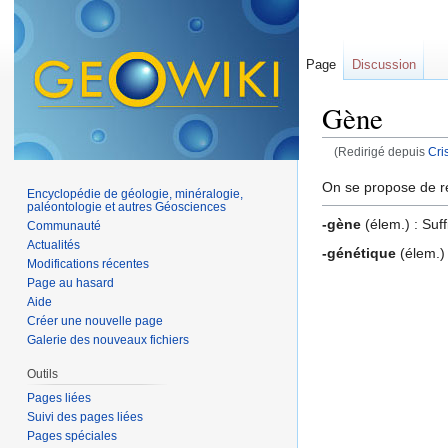
Page
Discussion
Gène
(Redirigé depuis
Cri
Aller à :
navigation
,
On se propose de r
Encyclopédie de géologie, minéralogie,
paléontologie et autres Géosciences
-gène
(élem.) : Suf
Communauté
Actualités
-génétique
(élem.) 
Modifications récentes
Page au hasard
Aide
Créer une nouvelle page
Galerie des nouveaux fichiers
Outils
Pages liées
Suivi des pages liées
Pages spéciales