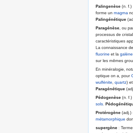
Palingenèse
(n. f.
forme un
magma
no
Palingénétique
(ad
Paragénèse
, ou pa
processus de crista
caractéristiques a
La connaissance des
fluorine
et la
galène
sur les mêmes gro
En minéralogie, not
optique on a, pour
wulfénite
,
quartz
) e
Paragénétique
(adj
Pédogenèse
(n. f.
sols
.
Pédogénétiq
Protérogène
(adj.)
métamorphique
don
supergène
: Terme 