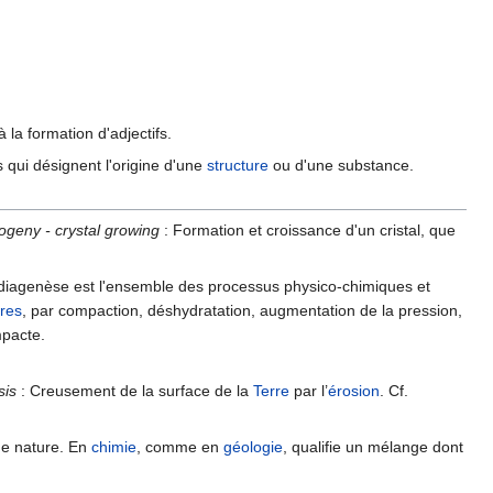
 à la formation d'adjectifs.
ts qui désignent l'origine d'une
structure
ou d'une substance.
logeny - crystal growing
: Formation et croissance d'un cristal, que
diagenèse est l'ensemble des processus physico-chimiques et
res
, par compaction, déshydratation, augmentation de la pression,
mpacte.
sis
: Creusement de la surface de la
Terre
par l’
érosion
. Cf.
me nature. En
chimie
, comme en
géologie
, qualifie un mélange dont