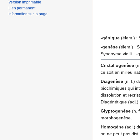
Version imprimable
Lien permanent
Information sur la page
-génique
(élem.) :
-genèse
(élem.) : S
Synonyme vieilli : -
Cristallogenèse
(n.
ce soit en milieu na
Diagenèse
(n. f.) 
biochimiques qui in
dissolution et recr
Diagénétique (adj.)
Glyptogenèse
(n. 
morphogenèse.
Homogène
(adj.) d
on ne peut pas dist