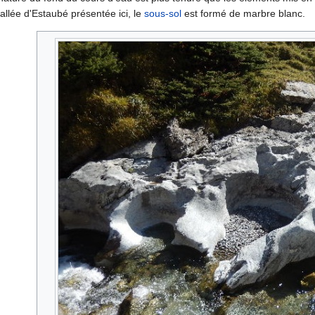
allée d'Estaubé présentée ici, le
sous-sol
est formé de marbre blanc.