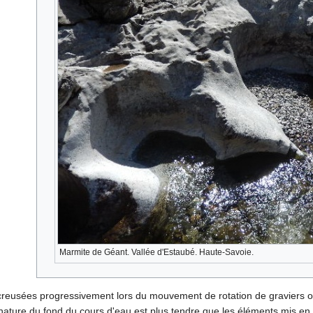
Marmite de Géant. Vallée d'Estaubé. Haute-Savoie.
reusées progressivement lors du mouvement de rotation de graviers ou d
nature du fond du cours d'eau est plus tendre que les éléments mis en r