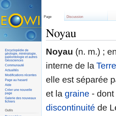
Page
Discussion
Noyau
Aller à :
navigation
,
rechercher
Noyau
(n. m.) ; e
Encyclopédie de
géologie, minéralogie,
paléontologie et autres
Géosciences
interne de la
Terr
Communauté
Actualités
Modifications récentes
elle est séparée p
Page au hasard
Aide
Créer une nouvelle
et la
graine
- dont
page
Galerie des nouveaux
fichiers
discontinuité
de L
Outils