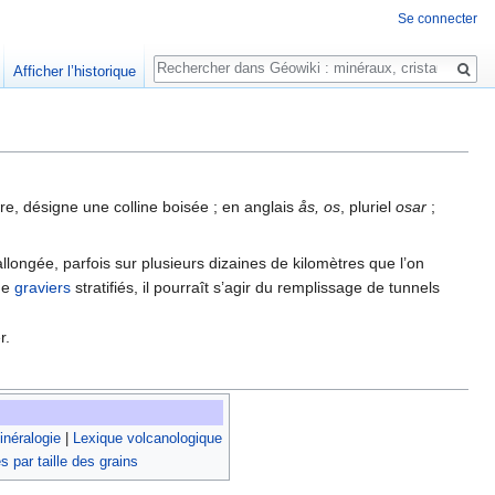
Se connecter
Rechercher
Afficher l’historique
ire, désigne une colline boisée ; en anglais
ås, os
, pluriel
osar
;
 allongée, parfois sur plusieurs dizaines de kilomètres que l’on
de
graviers
stratifiés, il pourraît s’agir du remplissage de tunnels
r.
néralogie
|
Lexique volcanologique
s par taille des grains