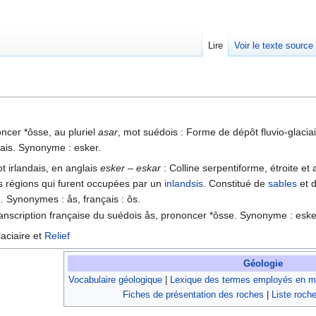
Lire
Voir le texte source
rechercher
ncer *ôsse, au pluriel
asar
, mot suédois : Forme de dépôt fluvio-glacia
çais. Synonyme : esker.
t irlandais, en anglais
esker – eskar
: Colline serpentiforme, étroite et
s régions qui furent occupées par un
inlandsis
. Constitué de
sables
et 
 Synonymes : ås, français : ôs.
ranscription française du suédois ås, prononcer *ôsse. Synonyme : eske
aciaire et
Relief
Géologie
Vocabulaire géologique
|
Lexique des termes employés en mi
Fiches de présentation des roches
|
Liste roche