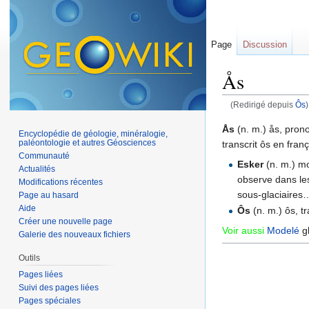
Page
Discussion
Ås
(Redirigé depuis
Ôs
)
Aller à :
navigation
,
Ås
(n. m.) ås, prono
Encyclopédie de géologie, minéralogie,
paléontologie et autres Géosciences
transcrit ôs en fran
Communauté
Esker
(n. m.) mo
Actualités
observe dans le
Modifications récentes
sous-glaciaires…
Page au hasard
Aide
Ôs
(n. m.) ôs, t
Créer une nouvelle page
Voir aussi
Modelé
gl
Galerie des nouveaux fichiers
Outils
Pages liées
Suivi des pages liées
Pages spéciales