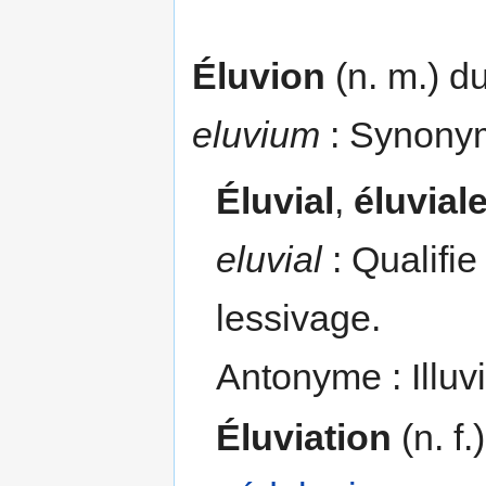
Éluvion
(n. m.) du
eluvium
: Synony
Éluvial
,
éluvial
eluvial
: Qualifie
lessivage.
Antonyme : Illuvi
Éluviation
(n. f.