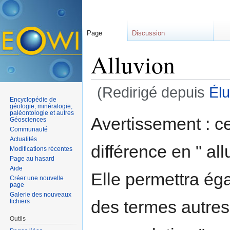
Page
Discussion
Alluvion
(Redirigé depuis
Élu
Encyclopédie de
Aller à :
navigation
,
rechercher
géologie, minéralogie,
paléontologie et autres
Avertissement : c
Géosciences
Communauté
Actualités
différence en " allu
Modifications récentes
Page au hasard
Aide
Elle permettra ég
Créer une nouvelle
page
Galerie des nouveaux
des termes autres, 
fichiers
Outils