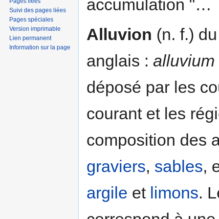
accumulation "…
Pages liées
Suivi des pages liées
Pages spéciales
Alluvion
(n. f.) du
Version imprimable
Lien permanent
Information sur la page
anglais :
alluvium
déposé par les cou
courant et les rég
composition des al
graviers
,
sables
, 
argile
et
limons
. 
correspond à une 