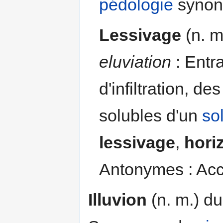
pédologie
synon
Lessivage
(n. m
eluviation
: Entr
d'infiltration, d
solubles d'un
so
lessivage
,
hori
Antonymes : Accu
Illuvion
(n. m.) du