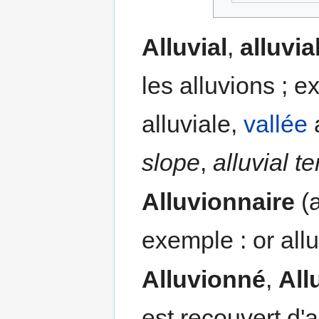
Alluvial
,
alluvia
les alluvions ; e
alluviale,
vallée
a
slope
,
alluvial t
Alluvionnaire
(a
exemple : or all
Alluvionné
,
All
est recouvert d'a