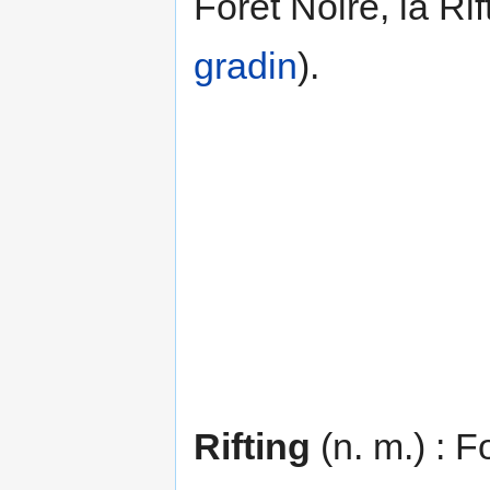
Forêt Noire, la Rift
gradin
).
Rifting
(n. m.) : F