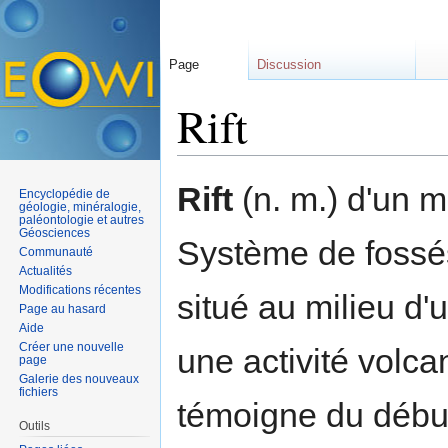
Page
Discussion
Rift
Aller à :
navigation
,
rechercher
Rift
(n. m.) d'un m
Encyclopédie de
géologie, minéralogie,
paléontologie et autres
Géosciences
Système de fossés
Communauté
Actualités
Modifications récentes
situé au milieu d
Page au hasard
Aide
Créer une nouvelle
une activité volca
page
Galerie des nouveaux
fichiers
témoigne du début
Outils