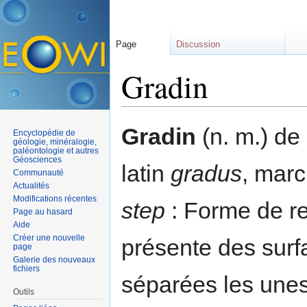
Page
Discussion
Gradin
Aller à :
navigation
,
rechercher
Gradin
(n. m.) de 
Encyclopédie de
géologie, minéralogie,
paléontologie et autres
Géosciences
latin
gradus
, marc
Communauté
Actualités
Modifications récentes
step
: Forme de re
Page au hasard
Aide
Créer une nouvelle
présente des sur
page
Galerie des nouveaux
fichiers
séparées les unes
Outils