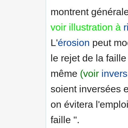
montrent généra
voir illustration à
r
L'
érosion
peut modi
le rejet de la faill
même
(voir
invers
soient inversées e
on évitera l'emplo
faille ".