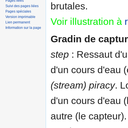
Pages liées
brutales.
Suivi des pages liées
Pages spéciales
Version imprimable
Voir illustration à
r
Lien permanent
Information sur la page
Gradin de captu
step
: Ressaut d'u
d'un cours d'eau 
(stream) piracy
. L
d'un cours d'eau (l
autre (le capteur).