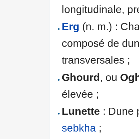
longitudinale, pr
Erg
(n. m.) : C
composé de dune
transversales ;
Ghourd
, ou
Og
élevée ;
Lunette
: Dune p
sebkha
;