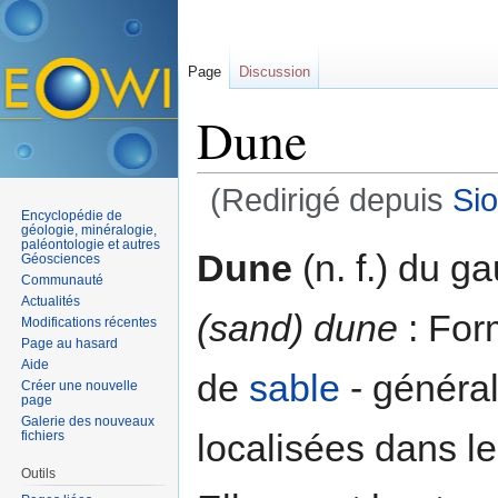
Page
Discussion
Dune
(Redirigé depuis
Sio
Encyclopédie de
Aller à :
navigation
,
rechercher
géologie, minéralogie,
paléontologie et autres
Dune
(n. f.) du g
Géosciences
Communauté
Actualités
(sand) dune
: For
Modifications récentes
Page au hasard
Aide
de
sable
- généra
Créer une nouvelle
page
Galerie des nouveaux
localisées dans le
fichiers
Outils