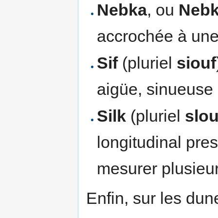
Nebka
, ou
Neb
accrochée à une 
Sif
(pluriel
siouf
aigüe, sinueuse 
Silk
(pluriel
slo
longitudinal pre
mesurer plusieur
Enfin, sur les du