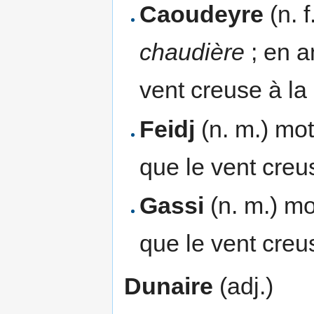
Caoudeyre
(n. f
chaudière
; en a
vent creuse à la
Feidj
(n. m.) mot
que le vent creu
Gassi
(n. m.) mo
que le vent creu
Dunaire
(adj.)