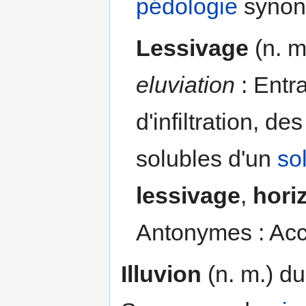
pédologie
synon
Lessivage
(n. m
eluviation
: Entr
d'infiltration, d
solubles d'un
so
lessivage
,
hori
Antonymes : Accu
Illuvion
(n. m.) du