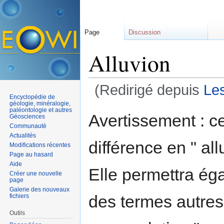
Page
Discussion
Alluvion
(Redirigé depuis
Le
Encyclopédie de
Aller à :
navigation
,
rechercher
géologie, minéralogie,
paléontologie et autres
Avertissement : c
Géosciences
Communauté
Actualités
différence en " allu
Modifications récentes
Page au hasard
Aide
Elle permettra ég
Créer une nouvelle
page
Galerie des nouveaux
des termes autres, 
fichiers
Outils