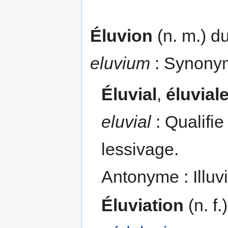
Éluvion
(n. m.) du
eluvium
: Synony
Éluvial
,
éluvial
eluvial
: Qualifie
lessivage.
Antonyme : Illuvi
Éluviation
(n. f.