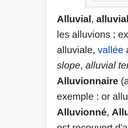
Alluvial
,
alluvia
les alluvions ; e
alluviale,
vallée
a
slope
,
alluvial t
Alluvionnaire
(a
exemple : or all
Alluvionné
,
All
est recouvert d'a