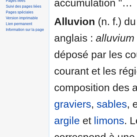
accumulation "…
Pages liées
Suivi des pages liées
Pages spéciales
Alluvion
(n. f.) du
Version imprimable
Lien permanent
Information sur la page
anglais :
alluvium
déposé par les cou
courant et les rég
composition des al
graviers
,
sables
, 
argile
et
limons
. 
correspond à une 