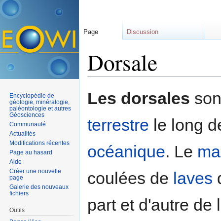
Page
Discussion
Dorsale
Aller à :
navigation
,
rechercher
Les dorsales
son
Encyclopédie de
géologie, minéralogie,
paléontologie et autres
Géosciences
terrestre
le long d
Communauté
Actualités
Modifications récentes
océanique
. Le
ma
Page au hasard
Aide
Créer une nouvelle
coulées de
laves
q
page
Galerie des nouveaux
fichiers
part et d'autre de
Outils