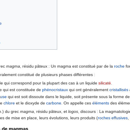
e
e
rec
magma
, résidu pâteux : Un magma est constitué par de la
roche
fo
lement constitué de plusieurs phases différentes :
e qui correspond pour la plupart des cas à un liquide
silicaté
.
e qui est constituée de
phénocristaux
qui ont généralement
cristallisés
euse
qui est soit dissoute dans le liquide, soit présente sous la forme 
 le
chlore
et le dioxyde de
carbone
. On appelle ces
éléments
des élément
.) du grec
magma
, résidu pâteux, et
logos
, discours : La magmatologi
 de mise en place, leurs évolutions, leurs produits (
roches effusives
,
es de magmas