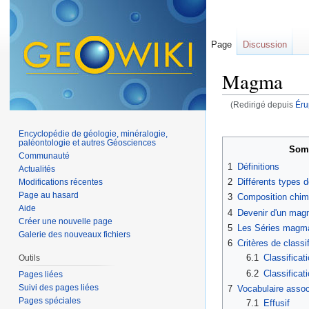
Page
Discussion
Magma
(Redirigé depuis
Érup
Aller à :
navigation
,
Encyclopédie de géologie, minéralogie,
paléontologie et autres Géosciences
Som
Communauté
1
Définitions
Actualités
2
Différents types
Modifications récentes
Page au hasard
3
Composition chi
Aide
4
Devenir d'un ma
Créer une nouvelle page
5
Les Séries magm
Galerie des nouveaux fichiers
6
Critères de class
6.1
Classificat
Outils
6.2
Classificat
Pages liées
Suivi des pages liées
7
Vocabulaire assoc
Pages spéciales
7.1
Effusif