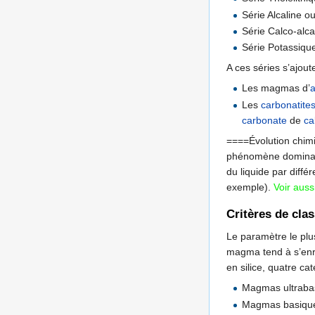
Série Alcaline o
Série Calco-alca
Série Potassiqu
A ces séries s’ajout
Les magmas d’
Les
carbonatite
carbonate
de
ca
====Évolution chi
phénomène dominant 
du liquide par diff
exemple).
Voir auss
Critères de cla
Le paramètre le plu
magma tend à s’enri
en silice, quatre c
Magmas ultraba
Magmas basique