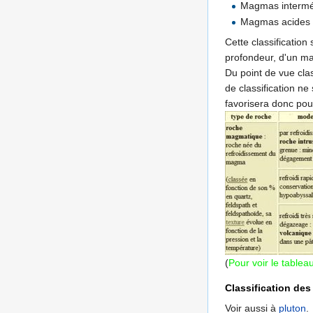
Magmas interméd
Magmas acides 
Cette classification
profondeur, d'un m
Du point de vue clas
de classification ne
favorisera donc pou
(
Pour voir le tablea
Classification de
Voir aussi à
pluton
.