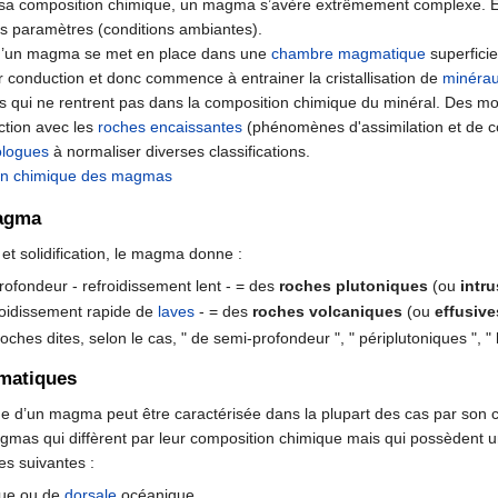
sa composition chimique, un magma s’avère extrêmement complexe. En e
nts paramètres (conditions ambiantes).
u’un magma se met en place dans une
chambre magmatique
superficie
r conduction et donc commence à entrainer la cristallisation de
minéra
s qui ne rentrent pas dans la composition chimique du minéral. Des m
action avec les
roches
encaissantes
(phénomènes d'assimilation et de c
ologues
à normaliser diverses classifications.
on chimique des magmas
magma
et solidification, le magma donne :
rofondeur - refroidissement lent - = des
roches plutoniques
(ou
intr
roidissement rapide de
laves
- = des
roches volcaniques
(ou
effusive
roches dites, selon le cas, " de semi-profondeur ", " périplutoniques ", "
matiques
e d’un magma peut être caractérisée dans la plupart des cas par son
as qui diffèrent par leur composition chimique mais qui possèdent u
s suivantes :
ique ou de
dorsale
océanique,