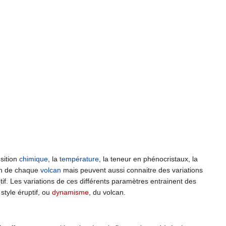
sition
chimique
, la
température
, la teneur en phénocristaux, la
ion de chaque
volcan
mais peuvent aussi connaitre des variations
if. Les variations de ces différents paramètres entrainent des
tyle éruptif, ou
dynamisme
, du volcan.