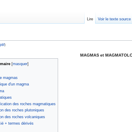
Lire
Voir le texte source
tif
)
rechercher
MAGMAS et MAGMATOLO
maire
[
masquer
]
 de magmas
mique d'un magma
gma
atiques
ification des roches magmatiques
ion des roches plutoniques
ion des roches volcaniques
ié + termes dérivés