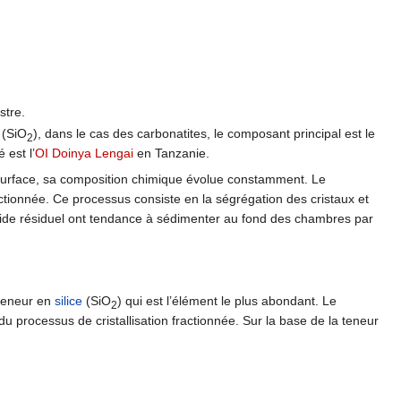
stre.
(SiO
), dans le cas des carbonatites, le composant principal est le
2
 est l’
OI Doinya Lengai
en Tanzanie.
urface, sa composition chimique évolue constamment. Le
ctionnée. Ce processus consiste en la ségrégation des cristaux et
uide résiduel ont tendance à sédimenter au fond des chambres par
 teneur en
silice
(SiO
) qui est l’élément le plus abondant. Le
2
u processus de cristallisation fractionnée. Sur la base de la teneur