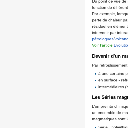
Du point de vue de 
fonction de différe
Par exemple, lorsq
perte de chaleur pa
résiduel en élément
intervenir par inter
pétrologues
/
volcan
Voir l'article
Evoluti
Devenir d'un 
Par refroidissement 
à une certaine p
en surface - ref
intermédiaires (
Les Séries mag
L’empreinte chimiqu
un ensemble de magm
magmatiques sont le
Série Tholéiith