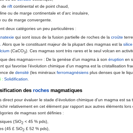
u de
rift
continental et de point chaud,
line ou de marge continentale et d’arc insulaire,
e ou de marge convergente.
ent deux catégories un peu particulières :
anatexie
qui sont issus de la fusion partielle de roches de la
croûte
terre
s
. Alors que le constituant majeur de la plupart des magmas est la
silice
lcium
(CaCO
). Ces magmas sont très rares et le seul volcan en activité
3
mique des magmas==== : De la genèse d’un magma à son
éruption
en s
qui favorise l’évolution chimique d’un magma est la cristallisation fra
érence de
densité
(les minéraux
ferromagnésiens
plus denses que le liq
i :
Solidification
.
ssification des
roches
magmatiques
s direct pour évaluer le stade d’évolution chimique d’un magma est sa
chir relativement en cet élément par rapport aux autres éléments lors d
atégories de magmas sont définies :
siques (SiO
< 45 % pds),
2
s (45 £ SiO
£ 52 % pds),
2