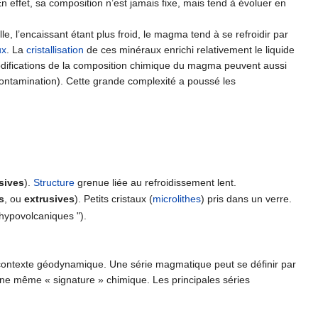
ffet, sa composition n’est jamais fixe, mais tend à évoluer en
lle, l’encaissant étant plus froid, le magma tend à se refroidir par
ux
. La
cristallisation
de ces minéraux enrichi relativement le liquide
odifications de la composition chimique du magma peuvent aussi
ontamination). Cette grande complexité a poussé les
usives
).
Structure
grenue liée au refroidissement lent.
s
, ou
extrusives
). Petits cristaux (
microlithes
) pris dans un verre.
 hypovolcaniques ").
 contexte géodynamique. Une série magmatique peut se définir par
ne même « signature » chimique. Les principales séries