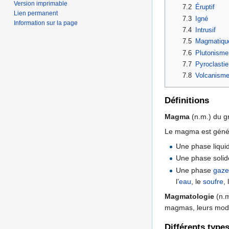
Version imprimable
7.2
Éruptif
Lien permanent
7.3
Igné
Information sur la page
7.4
Intrusif
7.5
Magmatiqu
7.6
Plutonisme
7.7
Pyroclastie
7.8
Volcanism
Définitions
Magma
(n.m.) du g
Le magma est généra
Une phase liquid
Une phase solid
Une phase
gaz
l’
eau
, le
soufre
,
Magmatologie
(n.m
magmas, leurs modes
Différents typ