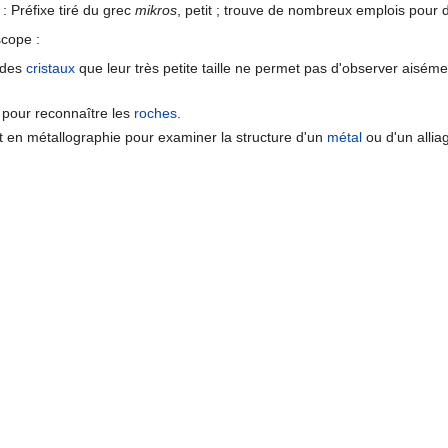
: Préfixe tiré du grec
mikros
, petit ; trouve de nombreux emplois pour d
scope :
 des
cristaux
que leur très petite taille ne permet pas d'observer aisémen
pour reconnaître les
roches
.
t en métallographie pour examiner la structure d'un
métal
ou d'un allia