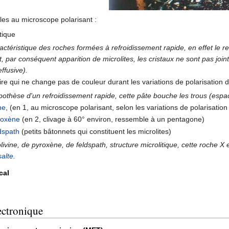
les au microscope polarisant :
tique
actéristique des roches formées à refroidissement rapide, en effet le re
 par conséquent apparition de microlites, les cristaux ne sont pas joint
ffusive).
ire qui ne change pas de couleur durant les variations de polarisation d
ypothèse d'un refroidissement rapide, cette pâte bouche les trous (espac
ne
, (en 1, au microscope polarisant, selon les variations de polarisation 
roxène
(en 2, clivage à 60° environ, ressemble à un pentagone)
dspath
(petits bâtonnets qui constituent les microlites)
livine, de pyroxène, de feldspath, structure microlitique, cette roche
alte
.
cal
ectronique