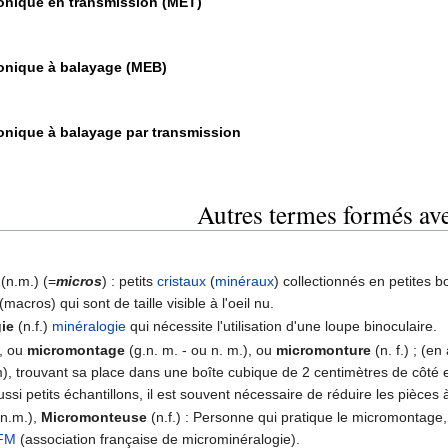
onique en transmission (MET)
onique à balayage (MEB)
onique à balayage par transmission
Autres termes formés av
(n.m.) (=
micros
) : petits
cristaux
(
minéraux
) collectionnés en petites 
(macros) qui sont de taille visible à l'oeil nu.
ie
(n.f.)
minéralogie
qui nécessite l'utilisation d'une loupe binoculaire.
, ou
micromontage
(g.n. m. - ou n. m.), ou
micromonture
(n. f.) ; (e
m), trouvant sa place dans une boîte cubique de 2 centimètres de côté
ssi petits échantillons, il est souvent nécessaire de réduire les pièces 
n.m.),
Micromonteuse
(n.f.) : Personne qui pratique le micromontage,
FM
(association française de microminéralogie).