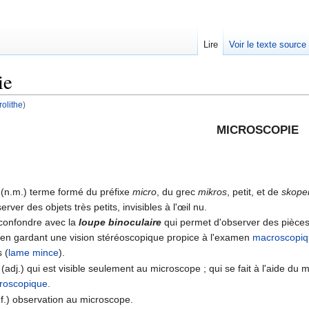
Lire
Voir le texte source
ie
rolithe
)
rechercher
MICROSCOPIE
(n.m.) terme formé du préfixe
micro
, du grec
mikros
, petit, et de
skope
rver des objets très petits, invisibles à l'œil nu.
e confondre avec la
loupe binoculaire
qui permet d'observer des pièces 
 en gardant une vision stéréoscopique propice à l'examen
macroscopi
s (
lame mince
).
(adj.) qui est visible seulement au microscope ; qui se fait à l'aide du 
roscopique
.
f.) observation au microscope.