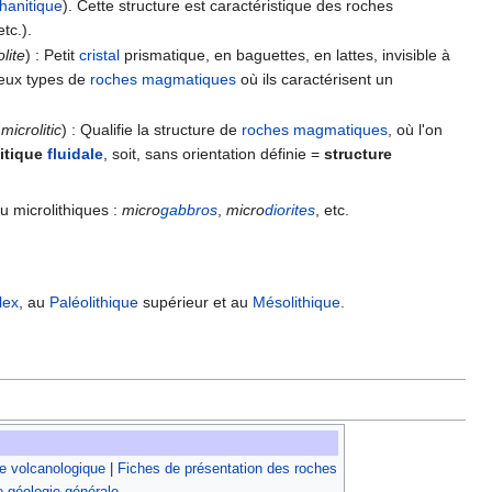
hanitique
). Cette structure est caractéristique des roches
etc.).
lite
) : Petit
cristal
prismatique, en baguettes, en lattes, invisible à
reux types de
roches magmatiques
où ils caractérisent un
:
microlitic
) : Qualifie la structure de
roches
magmatiques
, où l'on
litique
fluidale
, soit, sans orientation définie =
structure
u microlithiques :
micro
gabbros
,
micro
diorites
, etc.
ilex
, au
Paléolithique
supérieur et au
Mésolithique
.
e volcanologique
|
Fiches de présentation des roches
e géologie générale