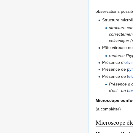
observations possib
Structure microli
structure car
correctement,
volcanique (e
Pâte vitreuse no
renforce l'h
Présence d'
olivi
Présence de
py
Présence de
fel
Présence d'o
c'est : un
bas
Microscope confo
(à compléter)
Microscope él