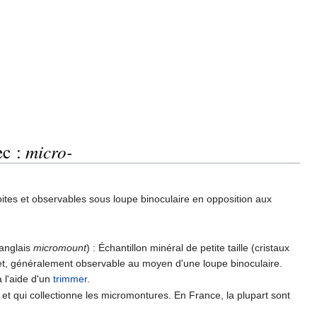
ec :
micro-
boites et observables sous loupe binoculaire en opposition aux
n anglais
micromount
) : Échantillon minéral de petite taille (cristaux
 et, généralement observable au moyen d'une loupe binoculaire.
à l'aide d'un
trimmer
.
 et qui collectionne les micromontures. En France, la plupart sont