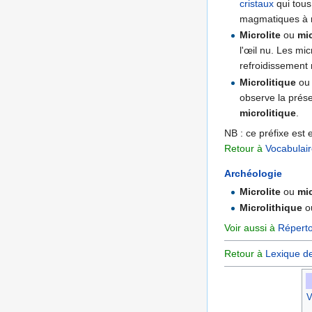
cristaux
qui tous
magmatiques à r
Microlite
ou
mic
l'œil nu. Les mic
refroidissement
Microlitique
o
observe la prése
microlitique
.
NB : ce préfixe est 
Retour à
Vocabulai
Archéologie
Microlite
ou
mic
Microlithique
o
Voir aussi à
Réperto
Retour à
Lexique d
V