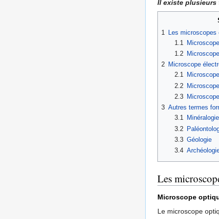
Il existe plusieur
1
Les microscopes 
1.1
Microscope
1.2
Microscope
2
Microscope élect
2.1
Microscope
2.2
Microscope
2.3
Microscope
3
Autres termes for
3.1
Minéralogie
3.2
Paléontolog
3.3
Géologie
3.4
Archéologi
Les microscope
Microscope optiqu
Le microscope opt