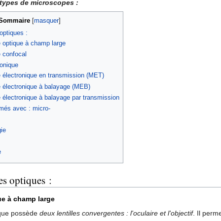
s types de microscopes :
Sommaire
[
masquer
]
optiques :
 optique à champ large
 confocal
ronique
 électronique en transmission (MET)
 électronique à balayage (MEB)
 électronique à balayage par transmission
més avec : micro-
ie
e
s optiques :
e à champ large
ique possède
deux lentilles convergentes : l'oculaire et l'objectif
. Il perm