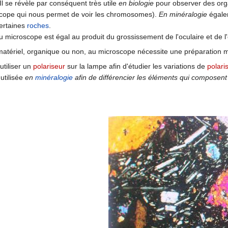
 Il se révèle par conséquent très utile
en biologie
pour observer des org
oscope qui nous permet de voir les chromosomes).
En minéralogie
égalem
certaines
roches
.
microscope est égal au produit du grossissement de l'oculaire et de l'o
matériel, organique ou non, au microscope nécessite une préparation mic
tiliser un
polariseur
sur la lampe afin d'étudier les variations de
polari
 utilisée
en
minéralogie
afin de différencier les éléments qui composent 