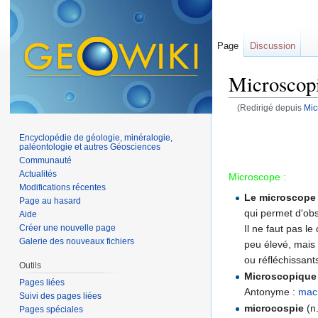
Page
Discussion
Microscop
(Redirigé depuis
Mic
Aller à :
navigation
,
Encyclopédie de géologie, minéralogie,
paléontologie et autres Géosciences
Communauté
Actualités
Microscope :
Modifications récentes
Le microscope
Page au hasard
qui permet d'obse
Aide
Il ne faut pas l
Créer une nouvelle page
Galerie des nouveaux fichiers
peu élevé, mais
ou réfléchissant
Outils
Microscopique
Pages liées
Antonyme :
mac
Suivi des pages liées
microcospie
(n.
Pages spéciales