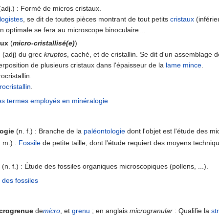
adj.) : Formé de micros cristaux.
logistes
, se dit de toutes pièces montrant de tout petits
cristaux
(inféri
ion optimale se fera au microscope binoculaire…
aux
(
micro-cristallisé(e)
)
n
(adj) du grec
kruptos
, caché, et de cristallin. Se dit d'un assemblage d
perposition de plusieurs cristaux dans l'épaisseur de la
lame mince
.
cristallin.
ocristallin
.
es termes employés en minéralogie
ogie
(n. f.) : Branche de la
paléontologie
dont l'objet est l'étude des mi
 m.) :
Fossile
de petite taille, dont l'étude requiert des moyens techni
(n. f.) : Étude des fossiles organiques microscopiques (pollens, ...).
 des fossiles
crogrenue
de
micro
, et
grenu
; en anglais
microgranular
: Qualifie la
st