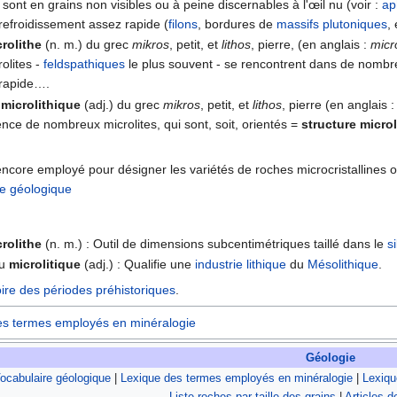
 sont en grains non visibles ou à peine discernables à l'œil nu (voir :
ap
efroidissement assez rapide (
filons
, bordures de
massifs
plutoniques
, 
rolithe
(n. m.) du grec
mikros
, petit, et
lithos
, pierre, (en anglais :
micro
rolites -
feldspathiques
le plus souvent - se rencontrent dans de nomb
 rapide….
u
microlithique
(adj.) du grec
mikros
, petit, et
lithos
, pierre (en anglais 
nce de nombreux microlites, qui sont, soit, orientés =
structure micro
encore employé pour désigner les variétés de roches microcristallines o
re géologique
rolithe
(n. m.) : Outil de dimensions subcentimétriques taillé dans le
s
u
microlitique
(adj.) : Qualifie une
industrie lithique
du
Mésolithique
.
ire des périodes préhistoriques
.
es termes employés en minéralogie
Géologie
ocabulaire géologique
|
Lexique des termes employés en minéralogie
|
Lexiqu
Liste roches par taille des grains
|
Articles d