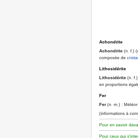
Achondrite
Achondrite
(n. f.)
composée de
crist
Lithosidérite
Lithosidérite
(n. f.
en proportions éga
Fer
Fer
(n. m.) : Météor
(informations à co
Pour en savoir dava
Pour ceux qui s'inte