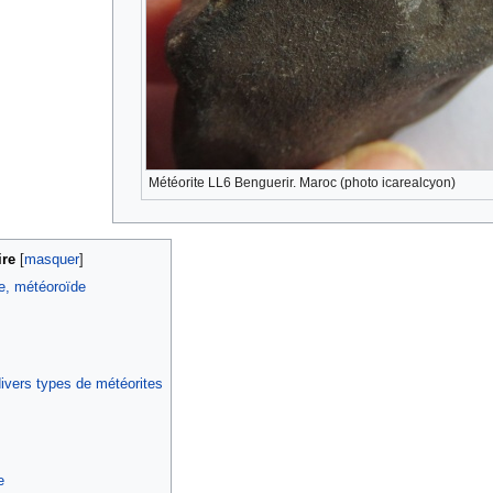
Météorite LL6 Benguerir. Maroc (photo icarealcyon)
re
[
masquer
]
e, météoroïde
ivers types de météorites
e