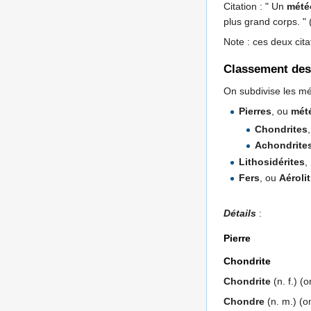
Citation : " Un
mété
plus grand corps. " (
Note : ces deux ci
Classement des 
On subdivise les mé
Pierres
, ou
mété
Chondrites
,
Achondrite
Lithosidérites
,
Fers
, ou
Aéroli
Détails
:
Pierre
Chondrite
Chondrite
(n. f.) (
Chondre
(n. m.) (o