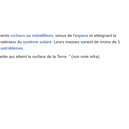
ments
rocheux
ou
métallifères
, venus de l'
espace
et atteignant la
 matériaux du
système solaire
. Leurs masses varient de moins de 1
u
astroblèmes
.
te qui atteint la surface de la Terre. " (voir note infra).