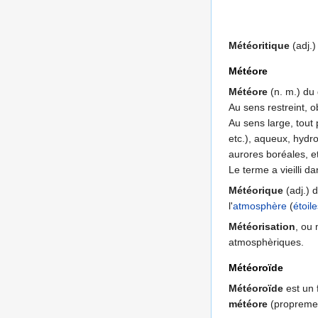
Météoritique
(adj.)
Météore
Météore
(n. m.) du
Au sens restreint, 
Au sens large, tout
etc.), aqueux, hydro
aurores boréales, et
Le terme a vieilli 
Météorique
(adj.) 
l'
atmosphère
(
étoile
Météorisation
, ou
atmosphèriques.
Météoroïde
Météoroïde
est un 
météore
(proprement