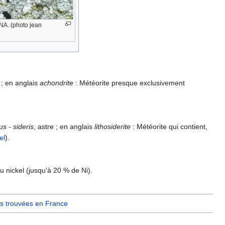
NA. (photo jean
n ; en anglais
achondrite
: Météorite presque exclusivement
us - sideris
, astre ; en anglais
lithosiderite
: Météorite qui contient,
el
).
 nickel (jusqu'à 20 % de Ni).
es trouvées en France