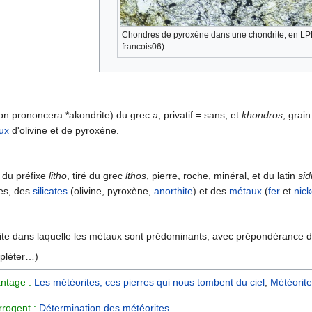
Chondres de pyroxène dans une chondrite, en LP
francois06)
 (on prononcera *akondrite) du grec
a
, privatif = sans, et
khondros
, grai
aux
d'olivine et de pyroxène.
) du préfixe
litho
, tiré du grec
lthos
, pierre, roche, minéral, et du latin
sid
les, des
silicates
(olivine, pyroxène,
anorthite
) et des
métaux
(
fer
et
nick
ite dans laquelle les métaux sont prédominants, avec prépondérance du
mpléter…)
ntage :
Les météorites, ces pierres qui nous tombent du ciel
,
Météorit
rrogent :
Détermination des météorites