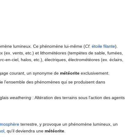
phénomène lumineux. Ce phénomène lui-même (
Cf.
étoile filante
).
 (ex. vents, etc.) et lithométéores (tempètes de sable, fumées,
-en-ciel, halos, etc.), électriques, électrométéores (ex. éclairs,
langage courant, un synonyme de
météorite
exclusivement.
fie l'ensemble des phénomènes qui se produisent dans
glais
weathering
: Altération des terrains sous l'action des agents
tmosphère
terrestre, y provoque un phénomène lumineux, un
sol
, qu'il deviendra une
météorite
.