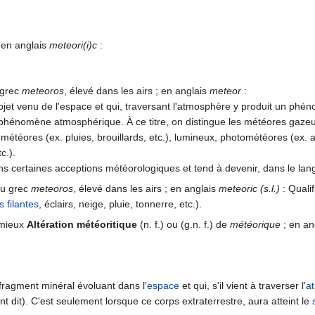
 en anglais
meteori(i)c
:
 grec
meteoros
, élevé dans les airs ; en anglais
meteor
:
objet venu de l'espace et qui, traversant l'atmosphère y produit un 
 phénomène atmosphérique. À ce titre, on distingue les météores gazeux
météores (ex. pluies, brouillards, etc.), lumineux, photométéores (ex. arc
c.).
dans certaines acceptions météorologiques et tend à devenir, dans le 
du grec
meteoros
, élevé dans les airs ; en anglais
meteoric (s.l.)
: Quali
s filantes
, éclairs, neige, pluie, tonnerre, etc.).
 mieux
Altération météoritique
(n. f.) ou (g.n. f.) de
météorique
; en an
fragment minéral évoluant dans l'
espace
et qui, s'il vient à traverser l'
a
 dit). C'est seulement lorsque ce corps extraterrestre, aura atteint le