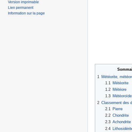
Version imprimable
Lien permanent
Information sur la page
Sommai
1
Météorite, météor
1.1
Météorite
1.2
Météore
1.3
Météoroïde
2
Classement des d
2.1
Pierre
2.2
Chondrite
2.3
Achondrite
2.4
Lithosidérit