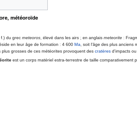
ore, météoroïde
 f.) du grec
meteoros
, élevé dans les airs ; en anglais
meteorite
: Frag
 réside en leur âge de formation : 4 600
Ma
, soit l'âge des plus anciens
les plus grosses de ces météorites provoquent des
cratères
d'impacts o
éorite
est un corps matériel estra-terrestre de taille comparativement peti