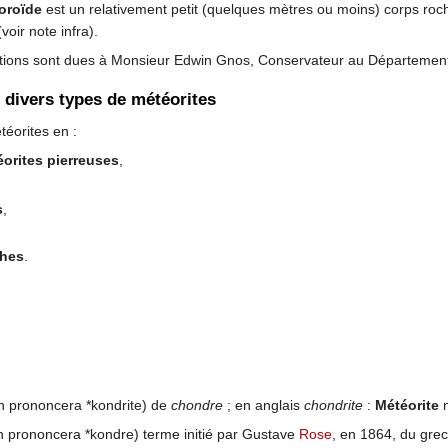
oroïde
est un relativement petit (quelques mètres ou moins) corps roche
voir note infra).
tations sont dues à Monsieur Edwin Gnos, Conservateur au Départemen
divers types de météorites
téorites en :
orites pierreuses
,
s
,
thes
.
on prononcera *kondrite) de
chondre
; en anglais
chondrite
:
Météorite
m
n prononcera *kondre) terme initié par Gustave
Rose
, en 1864, du gre