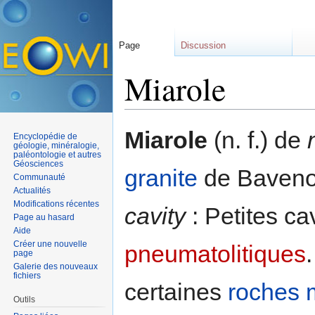
Page
Discussion
Miarole
Aller à :
navigation
,
rechercher
Miarole
(n. f.) de
Encyclopédie de
géologie, minéralogie,
paléontologie et autres
Géosciences
granite
de Baveno, 
Communauté
Actualités
Modifications récentes
cavity
: Petites ca
Page au hasard
Aide
Créer une nouvelle
pneumatolitiques
page
Galerie des nouveaux
fichiers
certaines
roches 
Outils