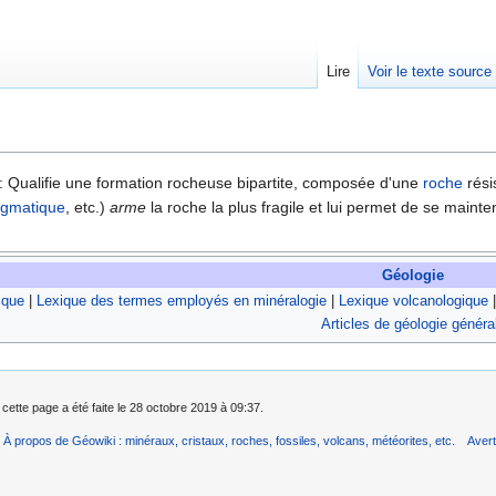
Lire
Voir le texte source
rechercher
 : Qualifie une formation rocheuse bipartite, composée d'une
roche
rési
gmatique
, etc.)
arme
la roche la plus fragile et lui permet de se maint
Géologie
ique
|
Lexique des termes employés en minéralogie
|
Lexique volcanologique
Articles de géologie généra
 cette page a été faite le 28 octobre 2019 à 09:37.
À propos de Géowiki : minéraux, cristaux, roches, fossiles, volcans, météorites, etc.
Aver