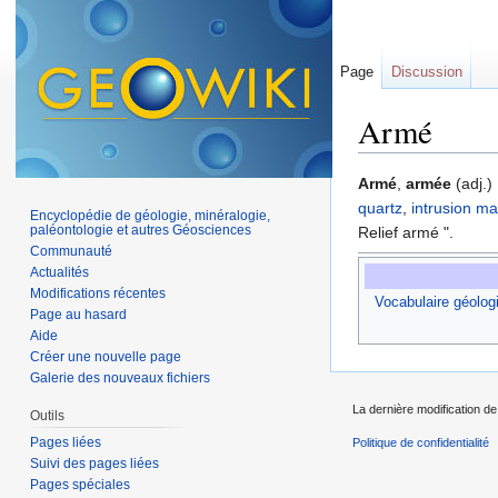
Page
Discussion
Armé
Aller à :
navigation
,
Armé
,
armée
(adj.)
quartz
,
intrusion
ma
Encyclopédie de géologie, minéralogie,
paléontologie et autres Géosciences
Relief armé ".
Communauté
Actualités
Modifications récentes
Vocabulaire géolog
Page au hasard
Aide
Créer une nouvelle page
Galerie des nouveaux fichiers
La dernière modification de
Outils
Pages liées
Politique de confidentialité
Suivi des pages liées
Pages spéciales