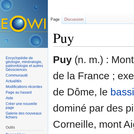
Page
Discussion
Puy
Aller à :
navigation
,
rechercher
Puy
(n. m.) : Mo
Encyclopédie de
géologie, minéralogie,
paléontologie et autres
Géosciences
de la France ; ex
Communauté
Actualités
Modifications récentes
de Dôme, le
bass
Page au hasard
Aide
Créer une nouvelle
dominé par des pi
page
Galerie des nouveaux
fichiers
Corneille, mont Ai
Outils