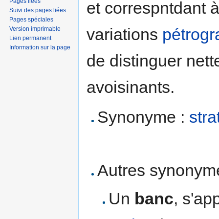
Pages liées
et correspntdant à
Suivi des pages liées
Pages spéciales
variations
pétrogr
Version imprimable
Lien permanent
Information sur la page
de distinguer net
avoisinants.
Synonyme :
stra
Autres synonyme
Un
banc
, s'a