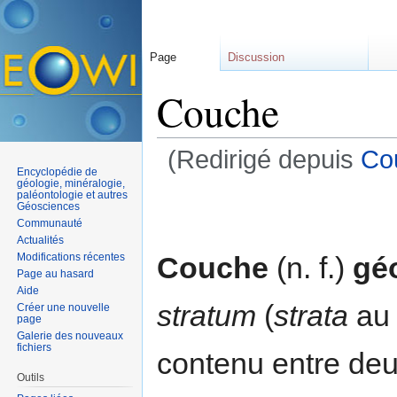
Page
Discussion
Couche
(Redirigé depuis
Co
Encyclopédie de
Aller à :
navigation
,
rechercher
géologie, minéralogie,
paléontologie et autres
Géosciences
Communauté
Actualités
Couche
(n. f.)
gé
Modifications récentes
Page au hasard
Aide
stratum
(
strata
au 
Créer une nouvelle
page
Galerie des nouveaux
fichiers
contenu entre deu
Outils