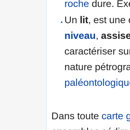
roche
dure. Exe
Un
lit
, est une
niveau
,
assis
caractériser su
nature pétrogr
paléontologiqu
Dans toute
carte 