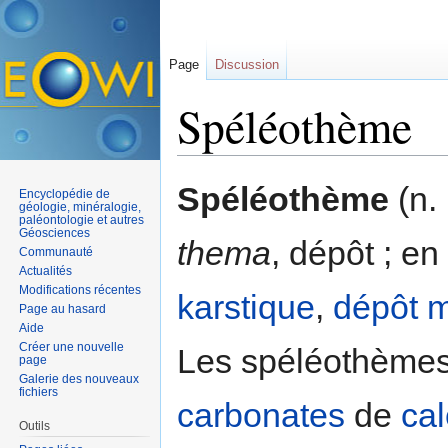
Page
Discussion
Spéléothème
Aller à :
navigation
,
rechercher
Spéléothème
(n.
Encyclopédie de
géologie, minéralogie,
paléontologie et autres
Géosciences
thema
, dépôt ; en
Communauté
Actualités
Modifications récentes
karstique
,
dépôt
m
Page au hasard
Aide
Créer une nouvelle
Les spéléothèmes
page
Galerie des nouveaux
fichiers
carbonates
de
ca
Outils