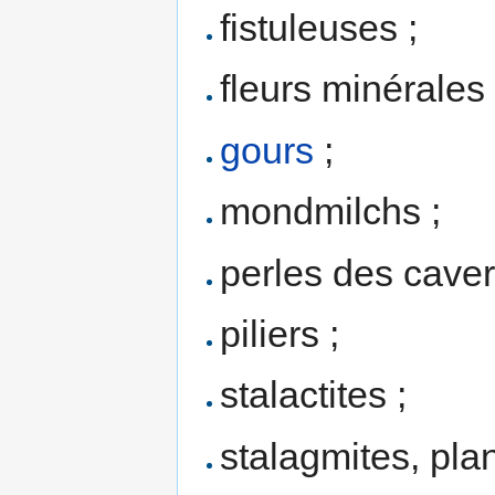
fistuleuses ;
fleurs minérales 
gours
;
mondmilchs ;
perles des caver
piliers ;
stalactites ;
stalagmites, pla