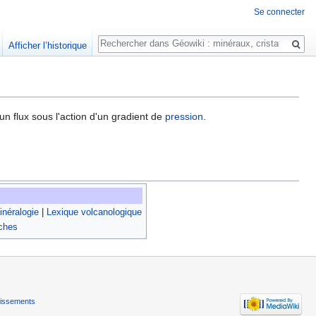
Se connecter
Rechercher
Afficher l’historique
 un flux sous l'action d'un gradient de
pression
.
néralogie
|
Lexique volcanologique
oches
tissements