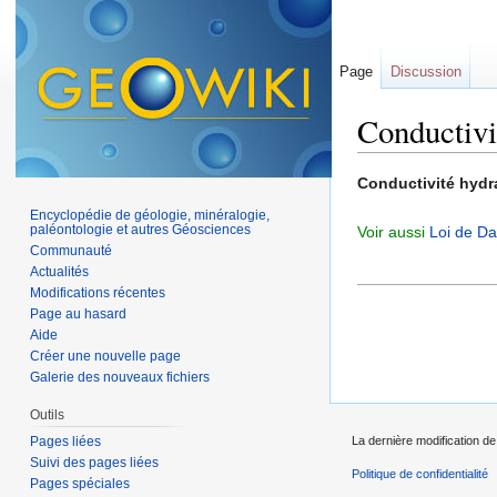
Page
Discussion
Conductivi
Aller à :
navigation
,
Conductivité hydr
Encyclopédie de géologie, minéralogie,
paléontologie et autres Géosciences
Voir aussi
Loi de Da
Communauté
Actualités
Modifications récentes
Page au hasard
Aide
Créer une nouvelle page
Galerie des nouveaux fichiers
Outils
Pages liées
La dernière modification de 
Suivi des pages liées
Politique de confidentialité
Pages spéciales