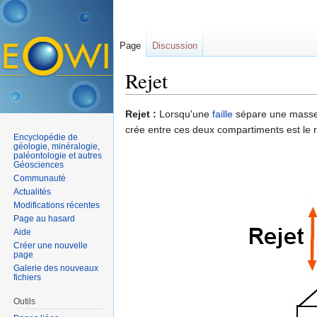
Page
Discussion
Rejet
Aller à :
navigation
,
rechercher
Rejet :
Lorsqu'une
faille
sépare une masse i
crée entre ces deux compartiments est le r
Encyclopédie de
géologie, minéralogie,
paléontologie et autres
Géosciences
Communauté
Actualités
Modifications récentes
Page au hasard
Aide
Créer une nouvelle
page
Galerie des nouveaux
fichiers
Outils