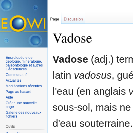
Page
Discussion
Vadose
Aller à :
navigation
,
rechercher
Vadose
(adj.) ter
Encyclopédie de
géologie, minéralogie,
paléontologie et autres
Géosciences
latin
vadosus
, gu
Communauté
Actualités
Modifications récentes
l'eau (en anglais
Page au hasard
Aide
Créer une nouvelle
sous-sol, mais ne
page
Galerie des nouveaux
fichiers
d'eau souterraine.
Outils