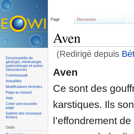
Page
Discussion
Aven
(Redirigé depuis
Bét
Encyclopédie de
Aller à :
navigation
,
rechercher
géologie, minéralogie,
paléontologie et autres
Aven
Géosciences
Communauté
Actualités
Ce sont des gouff
Modifications récentes
Page au hasard
Aide
karstiques. Ils so
Créer une nouvelle
page
Galerie des nouveaux
l’effondrement de 
fichiers
Outils