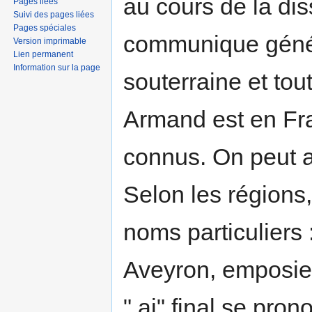
au cours de la di
Pages liées
Suivi des pages liées
Pages spéciales
communique génér
Version imprimable
Lien permanent
Information sur la page
souterraine et to
Armand est en Fra
connus. On peut au
Selon les régions,
noms particuliers 
Aveyron, emposieu
" ai" final se pro