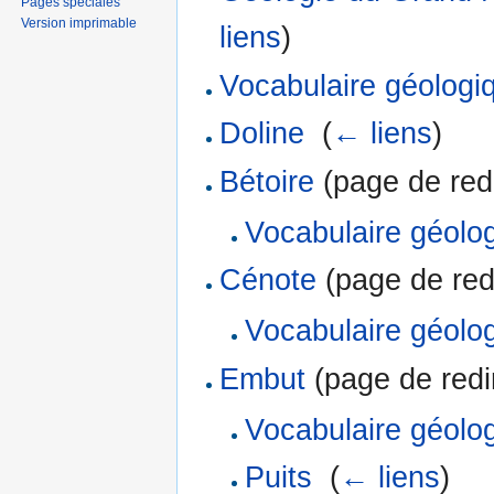
Pages spéciales
Version imprimable
liens
)
Vocabulaire géologi
Doline
‎
(
← liens
)
Bétoire
(page de redi
Vocabulaire géolo
Cénote
(page de redi
Vocabulaire géolo
Embut
(page de redir
Vocabulaire géolo
Puits
‎
(
← liens
)