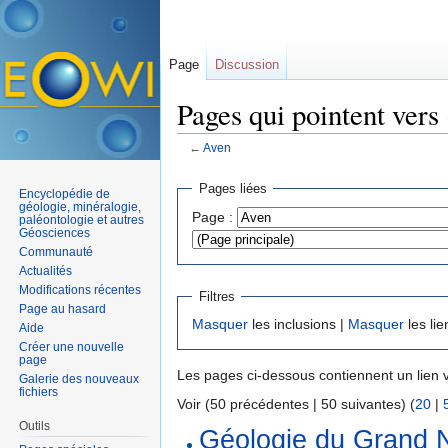
Page
Discussion
Pages qui pointent vers
←
Aven
Aller à :
navigation
,
rechercher
Pages liées
Encyclopédie de
géologie, minéralogie,
Page :
paléontologie et autres
Géosciences
Communauté
Actualités
Modifications récentes
Filtres
Page au hasard
Masquer
les inclusions |
Masquer
les lie
Aide
Créer une nouvelle
page
Les pages ci-dessous contiennent un lien 
Galerie des nouveaux
fichiers
Voir (50 précédentes | 50 suivantes) (
20
|
Outils
Géologie du Grand N