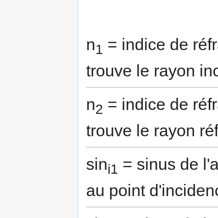
n
= indice de réf
1
trouve le rayon in
n
= indice de réf
2
trouve le rayon ré
sin
= sinus de l'
i1
au point d'inciden