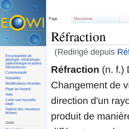
Page
Discussion
Réfraction
(Redirigé depuis
Ré
Encyclopédie de
Aller à :
navigation
,
rechercher
géologie, minéralogie,
paléontologie et autres
Réfraction
(n. f.)
Géosciences
Communauté
Actualités
Changement de vit
Modifications récentes
Page au hasard
Aide
direction d'un ra
Créer une nouvelle
page
Galerie des nouveaux
produit de manièr
fichiers
Outils