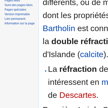
différents, ou de
Pages liées
Suivi des pages liées
Pages spéciales
dont les propriété
Version imprimable
Lien permanent
Information sur la page
Bartholin
est conn
la
double réfract
d'Islande (
calcite
)
La
réfraction
de
intéressent en
m
de
Descartes
.