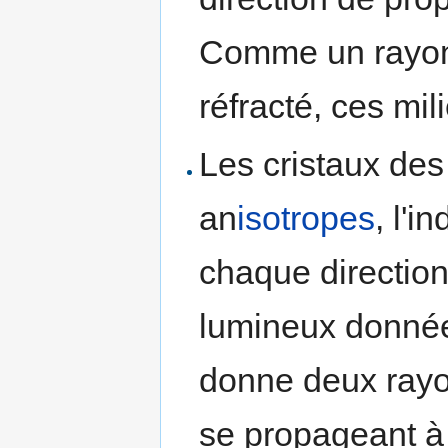
Comme un rayon 
réfracté, ces mil
Les cristaux des
an
isotropes
, l'i
chaque directio
lumineux donné
donne deux rayon
se propageant à 