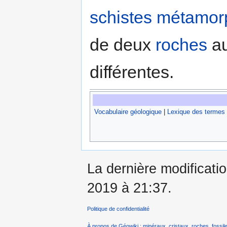
schistes
métamor
de deux
roches
au
différentes.
Vocabulaire géologique
|
Lexique des termes
La dernière modificati
2019 à 21:37.
Politique de confidentialité
À propos de Géowiki : minéraux, cristaux, roches, fossile