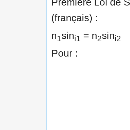
Première Loi de S
(français) :
n
sin
= n
sin
1
i1
2
i2
Pour :