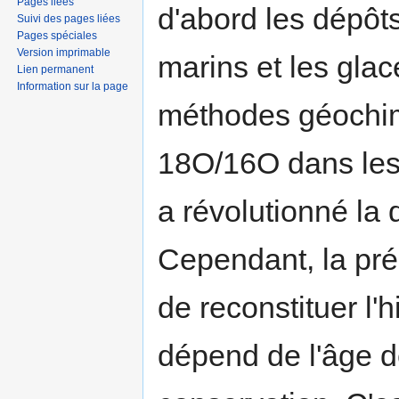
Pages liées
d'abord les dépôt
Suivi des pages liées
Pages spéciales
Version imprimable
marins et les glac
Lien permanent
Information sur la page
méthodes géochim
18O/16O dans le
a révolutionné la 
Cependant, la préc
de reconstituer l'h
dépend de l'âge 