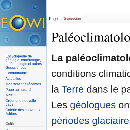
Page
Discussion
Paléoclimatolo
Aller à :
navigation
,
rechercher
La paléoclimatol
Encyclopédie de
géologie, minéralogie,
paléontologie et autres
Géosciences
conditions climat
Communauté
Actualités
Modifications récentes
la
Terre
dans le pa
Page au hasard
Aide
Créer une nouvelle
Les
géologues
ont
page
Galerie des nouveaux
fichiers
périodes glaciaire
Outils