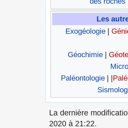
des roches
Les autre
Exogéologie
|
Géni
Géochimie
|
Géote
Micro
Paléontologie
| |
Palé
Sismolog
La dernière modificati
2020 à 21:22.