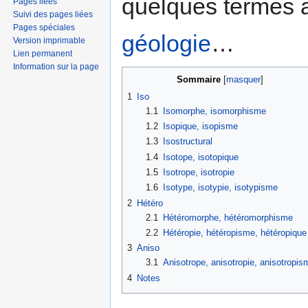
quelques termes ay
Pages liées
Suivi des pages liées
Pages spéciales
géologie
…
Version imprimable
Lien permanent
Information sur la page
Sommaire
[
masquer
]
1
Iso
1.1
Isomorphe, isomorphisme
1.2
Isopique, isopisme
1.3
Isostructural
1.4
Isotope, isotopique
1.5
Isotrope, isotropie
1.6
Isotype, isotypie, isotypisme
2
Hétéro
2.1
Hétéromorphe, hétéromorphisme
2.2
Hétéropie, hétéropisme, hétéropique
3
Aniso
3.1
Anisotrope, anisotropie, anisotropis
4
Notes