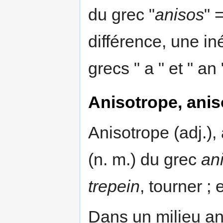
du grec "
anisos
" 
différence, une in
grecs " a " et " an 
Anisotrope, anis
Anisotrope (adj.), 
(n. m.) du grec
an
trepein
, tourner ;
Dans un milieu ani