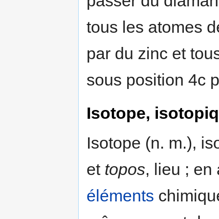
passer du diamant 
tous les atomes d
par du zinc et to
sous position 4c p
Isotope, isotopi
Isotope (n. m.), i
et
topos
, lieu ; e
éléments
chimiqu