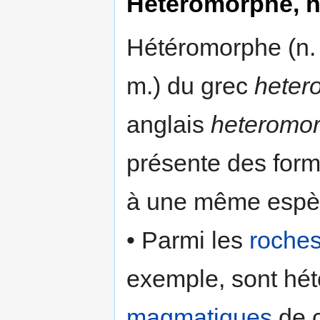
Hétéromorphe, 
Hétéromorphe (n. 
m.) du grec
heter
anglais
heteromor
présente des form
à une même espè
• Parmi les
roche
exemple, sont hé
magmatiques
de c