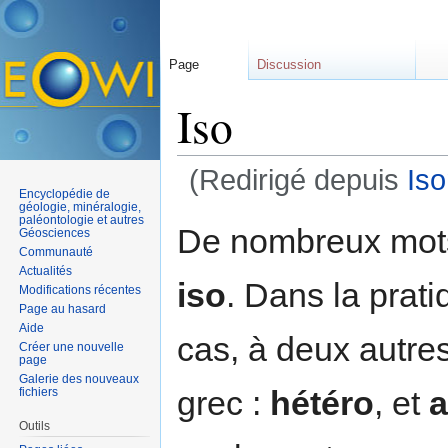
Page
Discussion
Iso
(Redirigé depuis
Is
Encyclopédie de
Aller à :
navigation
,
rechercher
géologie, minéralogie,
paléontologie et autres
De nombreux mots 
Géosciences
Communauté
Actualités
iso
. Dans la prati
Modifications récentes
Page au hasard
Aide
cas, à deux autres
Créer une nouvelle
page
Galerie des nouveaux
grec :
hétéro
, et
a
fichiers
Outils