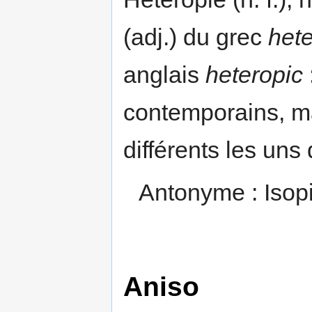
(adj.) du grec
het
anglais
heteropic
contemporains, m
différents les uns
Antonyme : Isop
Aniso