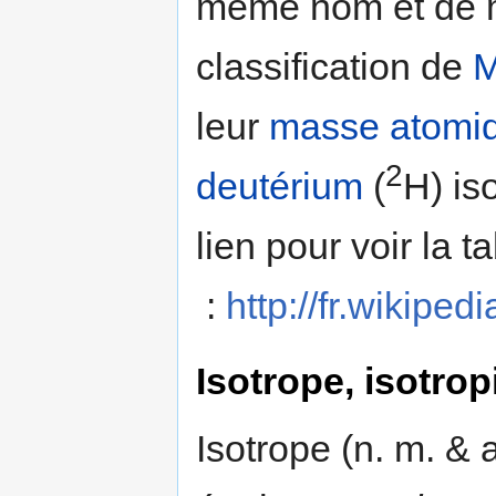
même nom et de m
classification de
M
leur
masse atomi
2
deutérium
(
H) is
lien pour voir la 
:
http://fr.wikipe
Isotrope, isotrop
Isotrope (n. m. & a