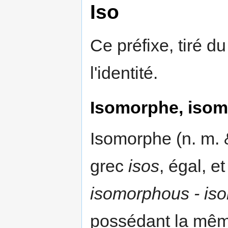
Iso
Ce préfixe, tiré d
l'identité.
Isomorphe, iso
Isomorphe (n. m. 
grec
isos
, égal, e
isomorphous - is
possédant la même