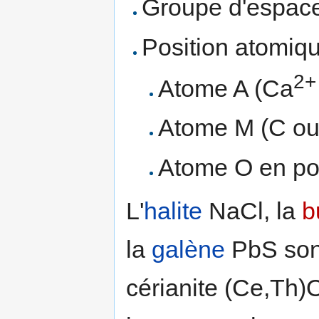
Groupe d'espace
Position atomiq
2+
Atome A (Ca
Atome M (C ou 
Atome O en po
L'
halite
NaCl, la
b
la
galène
PbS sont
cérianite (Ce,Th)