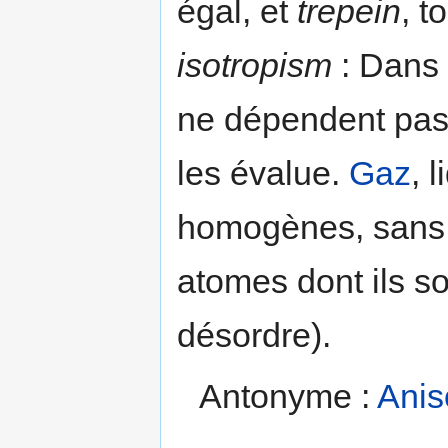
égal, et
trepein
, t
isotropism
: Dans 
ne dépendent pas 
les évalue.
Gaz
, 
homogènes, sans fo
atomes dont ils s
désordre).
Antonyme :
Anis