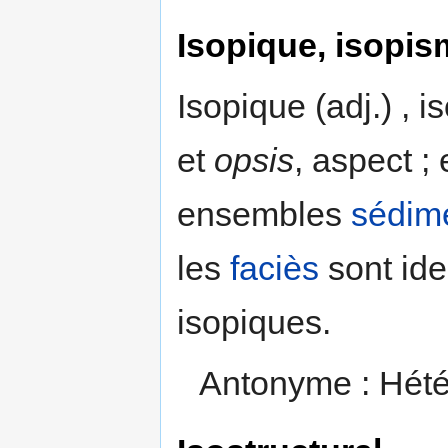
Isopique, isopi
Isopique (adj.) , 
et
opsis
, aspect ;
ensembles
sédim
les
faciès
sont ide
isopiques.
Antonyme : Hété