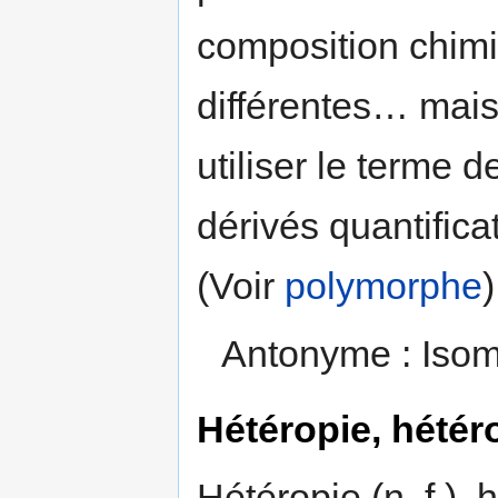
composition chimi
différentes… mais 
utiliser le terme 
dérivés quantifica
(Voir
polymorphe
)
Antonyme : Iso
Hétéropie, hétér
Hétéropie (n. f.),