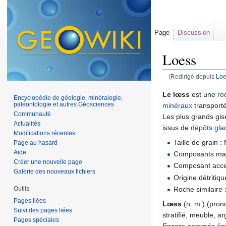
Page
Discussion
Loess
(Redirigé depuis
Loe
Aller à :
navigation
,
Le lœss
est une
ro
Encyclopédie de géologie, minéralogie,
paléontologie et autres Géosciences
minéraux
transporté
Communauté
Les plus grands gis
Actualités
issus de
dépôts
gla
Modifications récentes
Taille de grain 
Page au hasard
Aide
Composants maj
Créer une nouvelle page
Composant acce
Galerie des nouveaux fichiers
Origine détritiq
Outils
Roche similaire 
Pages liées
Lœss
(n. m.) (pron
Suivi des pages liées
stratifié, meuble, ar
Pages spéciales