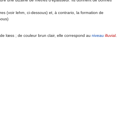
ndre une dizaine de mètres d'épaisseur. Ils donnent de bonnes
s (voir lehm, ci-dessous) et, à contrario, la formation de
sous)
e lœss ; de couleur brun clair, elle correspond au
niveau
illuvial
.