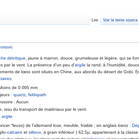
Lire
Voir le texte source
ssique
)
rechercher
che
détritique
, jaune à marron, douce, grumeleuse et légère, qui se for
s par le vent. La présence d'un peu d'
argile
la rend, à l'humidité, dou
ements de lœss sont situés en Chine, aux abords du désert de Gobi. En 
ciaires
.
: Moins de 0.005 mm
eurs :
quartz
,
feldspath
ssoire : Aucun
ue, issu du transport de matériaux par le vent.
:
argile
oncer *leuss) de l'allemand
lose
, meuble, friable ; en anglais
loess
:
Dép
gilo-
calcaire
et
silteux
, à grain inférieur ) 62,5μ, appartenant à la class