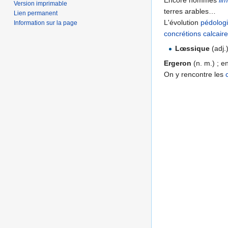
Encore nommés
li
Version imprimable
terres arables…
Lien permanent
L'évolution
pédolog
Information sur la page
concrétions
calcair
Lœssique
(adj.
Ergeron
(n. m.) ; e
On y rencontre les