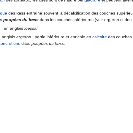
mon
des plateaux
, les lœss sont de nature péri
glaciaire
et peuvent attei
ique
des lœss entraîne souvent la décalcification des couches supérieure
es
poupées du lœss
dans les couches inférieures (voir ergeron ci-des
) ; en anglais
loessal
n anglais
ergeron
: partie inférieure et enrichie en
calcaire
des couches d
concrétions
dites
poupées du lœss
.