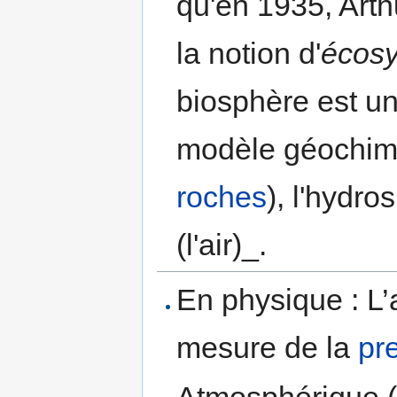
qu'en 1935, Art
la notion d'
écos
biosphère est un
modèle géochimiq
roches
), l'hydro
(l'air)_.
En physique : L’
mesure de la
pr
Atmosphérique (ad