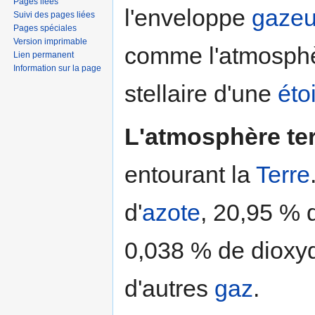
Pages liées
l'enveloppe
gaze
Suivi des pages liées
Pages spéciales
Version imprimable
comme l'atmosph
Lien permanent
Information sur la page
stellaire d'une
éto
L'atmosphère ter
entourant la
Terre
d'
azote
, 20,95 % d
0,038 % de dioxy
d'autres
gaz
.