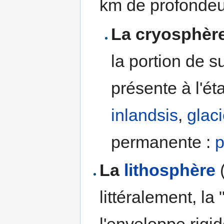
km de profondeu
La cryosphèr
la portion de s
présente à l'ét
inlandsis
,
glaci
permanente :
p
La
lithosphère
littéralement, la
l'enveloppe rigid