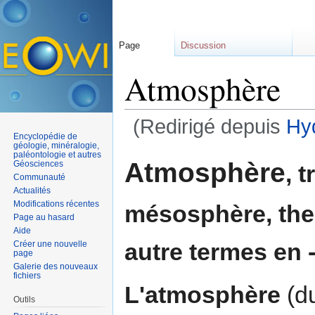
Page
Discussion
Atmosphère
(Redirigé depuis
Hy
Encyclopédie de
Aller à :
navigation
,
rechercher
géologie, minéralogie,
paléontologie et autres
Atmosphère
Géosciences
, 
Communauté
Actualités
Modifications récentes
mésosphère, the
Page au hasard
Aide
autre termes en 
Créer une nouvelle
page
Galerie des nouveaux
fichiers
L'atmosphère
(d
Outils