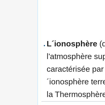
L´ionosphère
(d
l'atmosphère su
caractérisée pa
´ionosphère ter
la Thermosphère