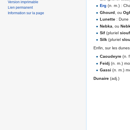
Version imprimable
Erg
(n. m.) : Ch
Lien permanent
Ghourd
, ou
Og
Information sur la page
Lunette
: Dune 
Nebka
, ou
Neb
Sif
(pluriel
siou
Silk
(pluriel
slo
Enfin, sur les dune
Caoudeyre
(n. 
Feidj
(n. m.) mo
Gassi
(n. m.) mo
Dunaire
(adj.)