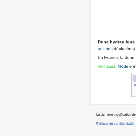
Dune hydraulique
oolithes
déplacées) 
En France, la dune d
Voir aussi
Modelé
e
V
La dernière modification de
Politique de confidentialité