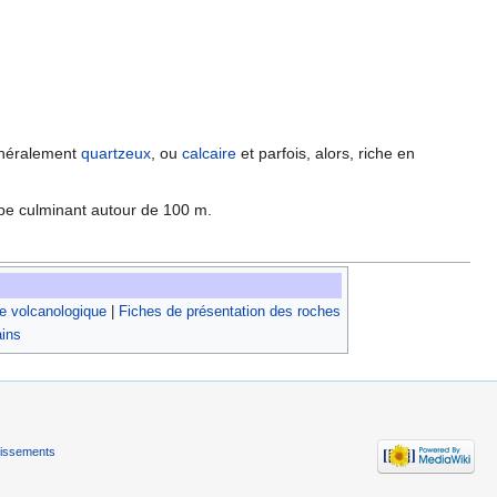
néralement
quartzeux
, ou
calcaire
et parfois, alors, riche en
rope culminant autour de 100 m.
e volcanologique
|
Fiches de présentation des roches
ains
tissements