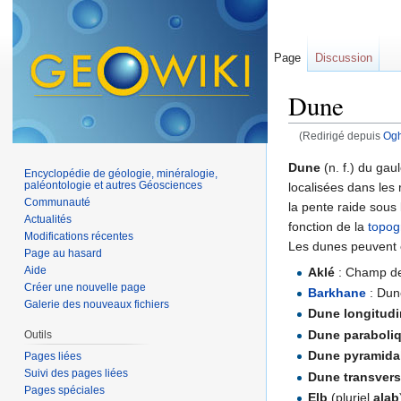
Page
Discussion
Dune
(Redirigé depuis
Og
Aller à :
navigation
,
Dune
(n. f.) du gau
Encyclopédie de géologie, minéralogie,
paléontologie et autres Géosciences
localisées dans les
Communauté
la pente raide sous 
Actualités
fonction de la
topog
Modifications récentes
Les dunes peuvent ê
Page au hasard
Aide
Aklé
: Champ de 
Créer une nouvelle page
Barkhane
: Dune
Galerie des nouveaux fichiers
Dune longitudi
Dune paraboli
Outils
Dune pyramida
Pages liées
Suivi des pages liées
Dune transvers
Pages spéciales
Elb
(pluriel
alab