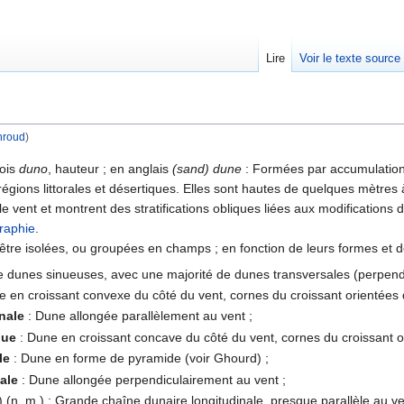
Lire
Voir le texte source
hroud
)
rechercher
lois
duno
, hauteur ; en anglais
(sand) dune
: Formées par accumulatio
 régions littorales et désertiques. Elles sont hautes de quelques mètre
le vent et montrent des stratifications obliques liées aux modifications 
raphie
.
tre isolées, ou groupées en champs ; en fonction de leurs formes et de 
dunes sinueuses, avec une majorité de dunes transversales (perpendic
 en croissant convexe du côté du vent, cornes du croissant orientées 
nale
: Dune allongée parallèlement au vent ;
que
: Dune en croissant concave du côté du vent, cornes du croissant or
le
: Dune en forme de pyramide (voir Ghourd) ;
ale
: Dune allongée perpendiculairement au vent ;
) (n. m.) : Grande chaîne dunaire longitudinale, presque parallèle au ve