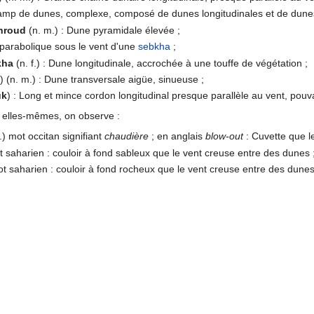
amp de dunes, complexe, composé de dunes longitudinales et de dunes
hroud
(n. m.) : Dune pyramidale élevée ;
parabolique sous le vent d'une
sebkha
;
kha
(n. f.) : Dune longitudinale, accrochée à une touffe de végétation ;
f
) (n. m.) : Dune transversale aigüe, sinueuse ;
uk
) : Long et mince cordon longitudinal presque parallèle au vent, pouv
s elles-mêmes, on observe :
f.) mot occitan signifiant
chaudière
; en anglais
blow-out
: Cuvette que l
t saharien : couloir à fond sableux que le vent creuse entre des dunes 
t saharien : couloir à fond rocheux que le vent creuse entre des dunes