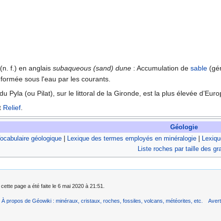
(n. f.) en anglais
subaqueous (sand) dune
: Accumulation de
sable
(gé
formée sous l'eau par les courants.
u Pyla (ou Pilat), sur le littoral de la Gironde, est la plus élevée d’Eu
t
Relief
.
Géologie
ocabulaire géologique
|
Lexique des termes employés en minéralogie
|
Lexiqu
Liste roches par taille des gr
 cette page a été faite le 6 mai 2020 à 21:51.
À propos de Géowiki : minéraux, cristaux, roches, fossiles, volcans, météorites, etc.
Aver