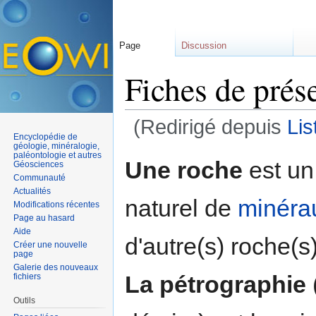
Page
Discussion
Fiches de prés
(Redirigé depuis
Lis
Encyclopédie de
Aller à :
navigation
,
rechercher
géologie, minéralogie,
paléontologie et autres
Une roche
est un
Géosciences
Communauté
Actualités
naturel de
minéra
Modifications récentes
Page au hasard
Aide
d'autre(s) roche(s)
Créer une nouvelle
page
Galerie des nouveaux
La pétrographie
fichiers
Outils