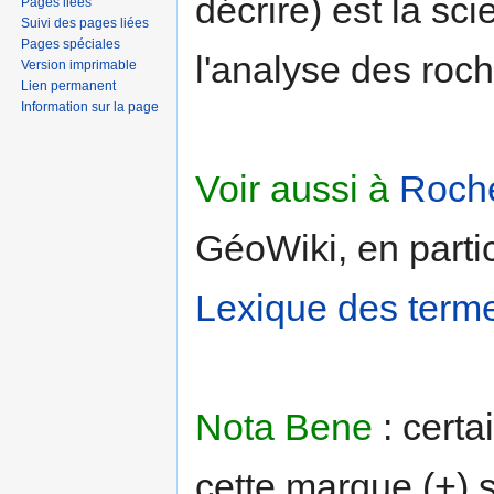
décrire) est la sc
Pages liées
Suivi des pages liées
Pages spéciales
l'analyse des roch
Version imprimable
Lien permanent
Information sur la page
Voir aussi à
Roch
GéoWiki, en partic
Lexique des term
Nota Bene
: certa
cette marque (+) s