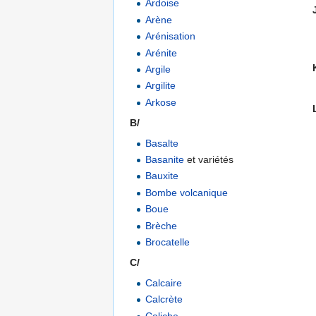
Ardoise
Arène
Arénisation
Arénite
Argile
Argilite
Arkose
B/
Basalte
Basanite
et variétés
Bauxite
Bombe volcanique
Boue
Brèche
Brocatelle
C/
Calcaire
Calcrète
Caliche