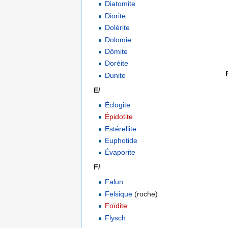
Diatomite
Diorite
Dolérite
Dolomie
Dômite
Doréite
Dunite
E/
..................................................
Éclogite
Épidotite
Estérellite
Euphotide
Évaporite
F/
Falun
Felsique
(roche)
Foïdite
Flysch