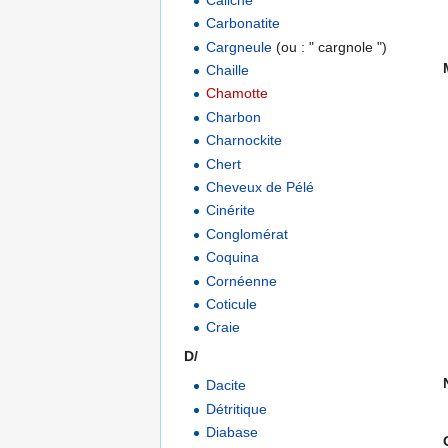
Carbonatite
Cargneule
(ou : " cargnole ")
Chaille
Chamotte
Charbon
Charnockite
Chert
Cheveux de Pélé
Cinérite
Conglomérat
Coquina
Cornéenne
Coticule
Craie
D/
Dacite
Détritique
Diabase