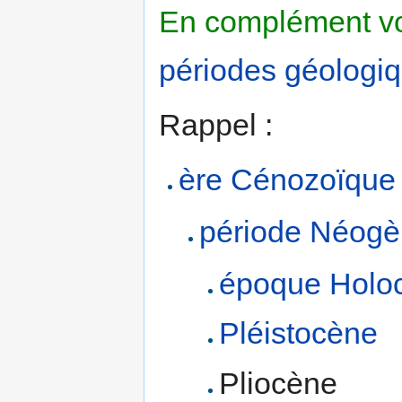
En complément vo
périodes géologi
Rappel :
ère
Cénozoïque
période
Néogè
époque
Holo
Pléistocène
Pliocène