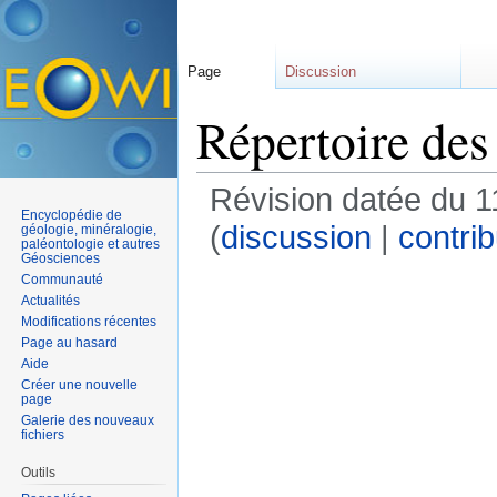
Page
Discussion
Répertoire des
Révision datée du 1
Encyclopédie de
(
discussion
|
contrib
géologie, minéralogie,
paléontologie et autres
Géosciences
Communauté
Actualités
Modifications récentes
Page au hasard
Aide
Créer une nouvelle
page
Galerie des nouveaux
fichiers
Outils