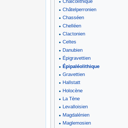
Chalcolithique
Châtelperronien
Chasséen
Chelléen
Clactonien
Celtes
Danubien
Épigravettien
Épipaléolithique
Gravettien
Hallstatt
Holocène
La Tène
Levalloisien
Magdalénien
Maglemosien