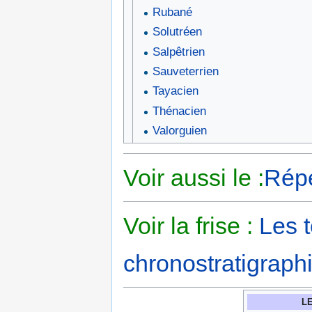
Rubané
Solutréen
Salpêtrien
Sauveterrien
Tayacien
Thénacien
Valorguien
Voir aussi le :
Répe
Voir la frise :
Les 
chronostratigraphi
L