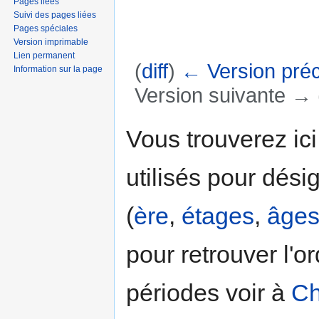
Pages liées
Suivi des pages liées
Pages spéciales
Version imprimable
Lien permanent
(
diff
)
← Version pré
Information sur la page
Version suivante → (
Aller à :
navigation
,
rechercher
Vous trouverez ici
utilisés pour dési
(
ère
,
étages
,
âge
pour retrouver l'o
périodes voir à
Ch