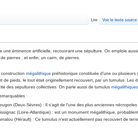
Lire
Voir le texte source
rechercher
 une éminence artificielle, recouvrant une sépulture. On emploie aussi pa
de pierres ; et enfin, un cairn, de pierres.
 construction
mégalithique
préhistorique constituée d'une ou plusieurs 
ent de pieds, le tout était originellement recouvert, par un tumulus.
rité des sépultures collectives. On parle aussi de tumulus
mégalithique
emarquables :
ugon (Deux-Sèvres) : Il s'agit de l'une des plus anciennes nécropoles
ssignac (Loire-Atlantique) : est un monument mégalithique, probableme
alou (Hérault) : Ce tumulus n'est actuellement pas recouvert de terre