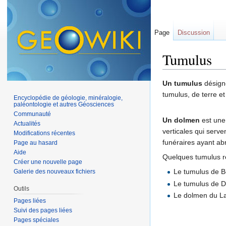
Page
Discussion
Tumulus
Aller à :
navigation
,
Un tumulus
désigne
tumulus, de terre et 
Encyclopédie de géologie, minéralogie,
paléontologie et autres Géosciences
Communauté
Un dolmen
est une
Actualités
verticales qui serv
Modifications récentes
funéraires ayant ab
Page au hasard
Aide
Quelques tumulus r
Créer une nouvelle page
Le tumulus de Bo
Galerie des nouveaux fichiers
Le tumulus de Di
Outils
Le dolmen du Lam
Pages liées
Suivi des pages liées
Pages spéciales