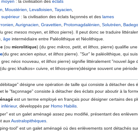
e moyen
: la civilisation des
éclats
en
,
Moustérien
,
Levalloisien
,
Tayacien
,
e supérieur
: la civilisation des éclats façonnés et des
lames
rronien
,
Aurignacien
,
Gravettien
,
Protomagdalénien
,
Solutréen
,
Badego
du grec
mesos
moyen, et
lithos
pierre). Il peut donc se traduire littér
e,
âge
intermédiaire entre Paléolithique et Néolithique.
ue
(ou
microlitique
) (du grec
mikros
, petit, et
lithos
, pierre) qualifie un
ue
(du grec ancien
epi
sur, et
lithos
pierre). "Sur" le paléolithique, qui suis
 grec
néos
nouveau, et
lithos
pierre) signifie littéralement "nouvel âge d
(du grec khalkos= cuivre, et lithos=pierre)désigne souvent une période in
"débitage" désigne une opération de taille qui consiste à détacher des é
et le "façonnage" consiste à détacher des éclats pour aboutir à la for
énagé
est un terme employé en français pour désigner certains des plus
 inférieur
, développés par
Homo Habilis
.
per" est un galet aménagé assez peu modifié, présentant des enlèveme
t aux
Australopithèques
.
ping-tool" est un galet aménagé où des enlèvements sont détachés su