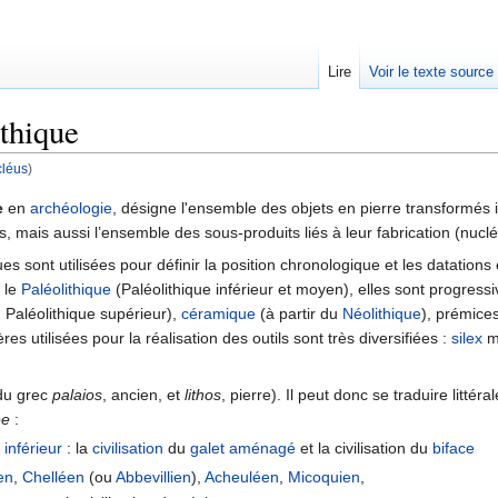
Lire
Voir le texte source
ithique
léus
)
rechercher
e
en
archéologie
, désigne l'ensemble des objets en pierre transformés 
mes, mais aussi l’ensemble des sous-produits liés à leur fabrication (nucl
ques sont utilisées pour définir la position chronologique et les datatio
 le
Paléolithique
(Paléolithique inférieur et moyen), elles sont progre
u Paléolithique supérieur),
céramique
(à partir du
Néolithique
), prémice
es utilisées pour la réalisation des outils sont très diversifiées :
silex
m
du grec
palaios
, ancien, et
lithos
, pierre). Il peut donc se traduire litté
ée
:
 inférieur
: la
civilisation
du
galet aménagé
et la civilisation du
biface
en
,
Chelléen
(ou
Abbevillien
),
Acheuléen
,
Micoquien
,