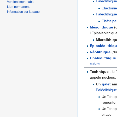
Paléolithiqu
Version imprimable
Lien permanent
Clactoni
Information sur la page
Paléolithiqu
Châtelpe
Mésolithique
(
l'Épipaléolithiqu
Microlithiq
Épipaléolithiq
Néolithique
(du
Chalcolithique
cuivre
.
Technique
: le 
appelé nucléus, 
Un
galet
am
Paléolithique
Un "chop
remonten
Un "chop
biface.