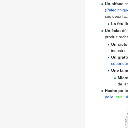
Un biface
es
(
Paléolithiq
ses deux fac
La feuill
Un éclat
dés
produit rec
Un raclo
industrie 
Un gratt
supérieu
Une lam
Micro
de la
Hache polie
polie
,
et à :