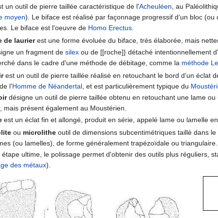
t un outil de pierre taillée caractéristique de l'
Acheuléen
, au Paléolithi
ue moyen
). Le biface est réalisé par façonnage progressif d’un bloc (ou
es. Le biface est l'oeuvre de
Homo Erectus
.
e de laurier
est une forme évoluée du biface, très élaborée, mais nettem
igne un fragment de
silex
ou de [[roche]} détaché intentionnellement d'
herché dans le cadre d'une méthode de débitage, comme la
méthode Lev
ir
est un outil de pierre taillée réalisé en retouchant le bord d’un éclat de
de l’
Homme de Néandertal
, et est particulièrement typique du
Moustér
oir
désigne un outil de pierre taillée obtenu en retouchant une lame ou 
r
, mais présent également au Moustérien.
e
est un éclat fin et allongé, produit en série, appelé lame ou lamelle e
lite
ou
microlithe
outil de dimensions subcentimétriques taillé dans le 
mes (ou lamelles), de forme généralement trapézoïdale ou triangulaire.
étape ultime, le polissage permet d'obtenir des outils plus réguliers, s
âge des métaux
).