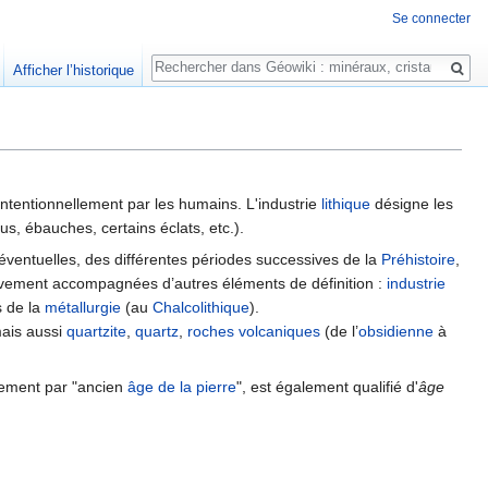
Se connecter
Rechercher
Afficher l’historique
intentionnellement par les humains. L'industrie
lithique
désigne les
éus, ébauches, certains éclats, etc.).
ns éventuelles, des différentes périodes successives de la
Préhistoire
,
ssivement accompagnées d’autres éléments de définition :
industrie
s de la
métallurgie
(au
Chalcolithique
).
ais aussi
quartzite
,
quartz
,
roches
volcaniques
(de l’
obsidienne
à
ralement par "ancien
âge de la pierre
", est également qualifié d'
âge