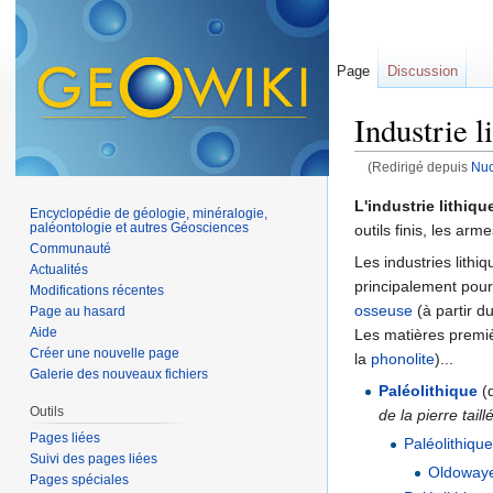
Page
Discussion
Industrie l
(Redirigé depuis
Nuc
Aller à :
navigation
,
L'industrie lithiqu
Encyclopédie de géologie, minéralogie,
paléontologie et autres Géosciences
outils finis, les ar
Communauté
Les industries lithi
Actualités
principalement pour
Modifications récentes
osseuse
(à partir d
Page au hasard
Aide
Les matières premièr
Créer une nouvelle page
la
phonolite
)...
Galerie des nouveaux fichiers
Paléolithique
(
Outils
de la pierre taill
Pages liées
Paléolithique
Suivi des pages liées
Oldoway
Pages spéciales