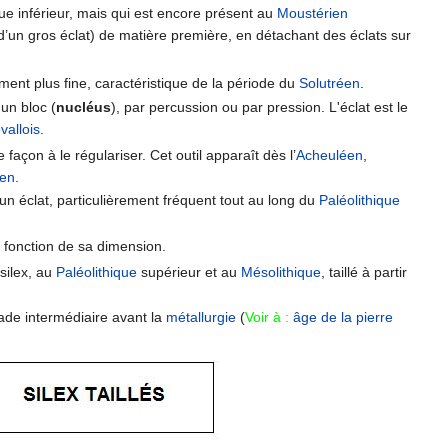
que inférieur, mais qui est encore présent au
Moustérien
 d’un gros éclat) de matière première, en détachant des éclats sur
ent plus fine, caractéristique de la période du
Solutréen
.
un bloc (
nucléus
), par percussion ou par pression. L'éclat est le
allois
.
 façon à le régulariser. Cet outil apparaît dès l’
Acheuléen
,
ien
.
un éclat, particulièrement fréquent tout au long du
Paléolithique
n fonction de sa dimension.
silex, au
Paléolithique
supérieur et au
Mésolithique
, taillé à partir
tade intermédiaire avant la
métallurgie
(
Voir à :
âge de la pierre