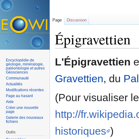
Page
Discussion
Épigravettien
Aller à :
navigation
,
rechercher
L'Épigravettien
e
Encyclopédie de
géologie, minéralogie,
paléontologie et autres
Géosciences
Gravettien
, du
Pal
Communauté
Actualités
Modifications récentes
(Pour visualiser l
Page au hasard
Aide
Créer une nouvelle
http://fr.wikipe
page
Galerie des nouveaux
fichiers
historiques
)
Outils