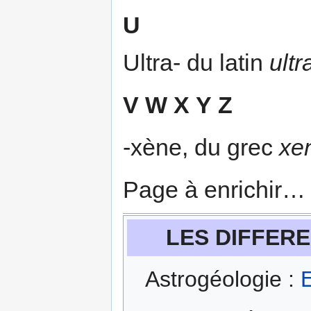
U
Ultra- du latin
ultr
V
W
X
Y
Z
-xène, du grec
xe
Page à enrichir…
LES DIFFERE
Astrogéologie :
E