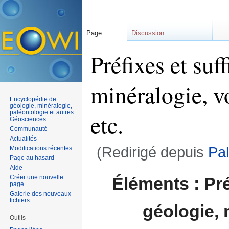
Page
Discussion
Préfixes et suf
minéralogie, v
Encyclopédie de
géologie, minéralogie,
paléontologie et autres
etc.
Géosciences
Communauté
Actualités
(Redirigé depuis
Pa
Modifications récentes
Page au hasard
Aller à :
navigation
,
rechercher
Aide
Éléments : Pré
Créer une nouvelle
page
Galerie des nouveaux
fichiers
géologie, 
Outils