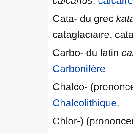
calcarius
,
calcaire
Cata- du grec
kat
cataglaciaire, cat
Carbo- du latin
ca
Carbonifère
Chalco- (prononce
Chalcolithique
,
Chlor-) (prononcer