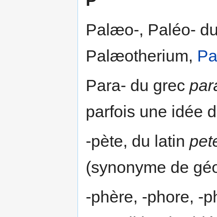
Palæo-, Paléo- d
Palæotherium,
Pa
Para- du grec
par
parfois une idée d
-pète, du latin
pet
(synonyme de géo
-phère, -phore, -p