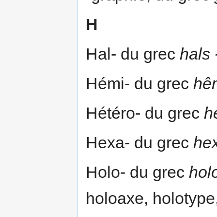
H
Hal- du grec
hals 
Hémi- du grec
hê
Hétéro- du grec
h
Hexa- du grec
he
Holo- du grec
hol
holoaxe, holotype