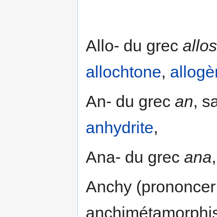
Allo- du grec
allos
allochtone
,
allog
An- du grec
an
, s
anhydrite
,
Ana- du grec
ana
Anchy (prononcer
anchimétamorphi