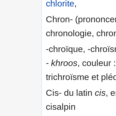
chlorite
,
Chron- (prononcer
chronologie, chr
-chroïque, -chroï
- khroos
, couleur 
trichroïsme et pl
Cis- du latin
cis
, 
cisalpin