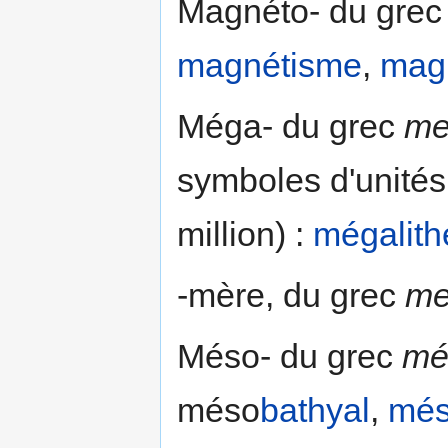
Magnéto- du gre
magnétisme
,
magn
Méga- du grec
me
symboles d'unité
million) :
mégalith
-mère, du grec
me
Méso- du grec
mé
méso
bathyal
,
més