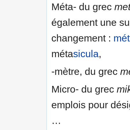
Méta- du grec
me
également une suc
changement :
mét
méta
sicula
,
-mètre, du grec
m
Micro- du grec
mi
emplois pour désig
…