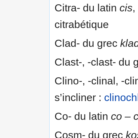
Citra- du latin
cis
,
citrabétique
Clad- du grec
kla
Clast-, -clast- du
Clino-, -clinal, -cl
s’incliner :
clinoch
Co- du latin
co – 
Cosm- du grec
ko