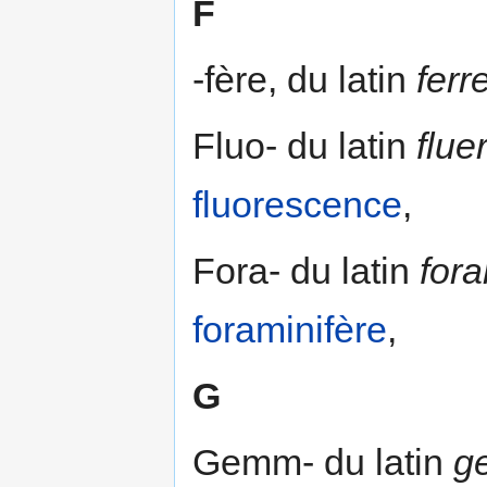
F
-fère, du latin
ferr
Fluo- du latin
flue
fluorescence
,
Fora- du latin
fora
foraminifère
,
G
Gemm- du latin
g