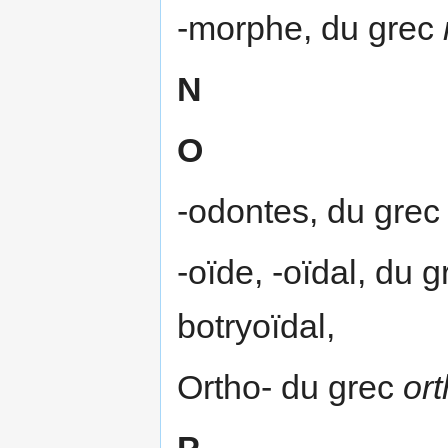
-morphe, du grec
N
O
-odontes, du gre
-oïde, -oïdal, du 
botryoïdal,
Ortho- du grec
or
P