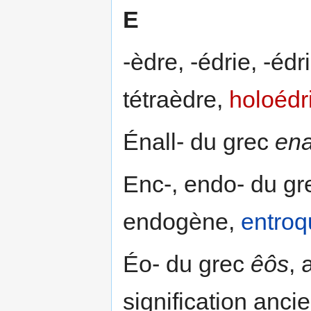
E
-èdre, -édrie, -éd
tétraèdre,
holoédr
Énall- du grec
ena
Enc-, endo- du g
endogène,
entroq
Éo- du grec
êôs
, 
signification ancie