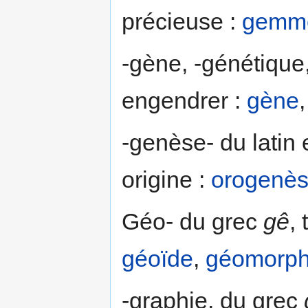
précieuse :
gemm
-gène, -génétique
engendrer :
gène
-genèse- du latin 
origine :
orogenè
Géo- du grec
gê
,
géoïde
,
géomorph
-graphie, du grec