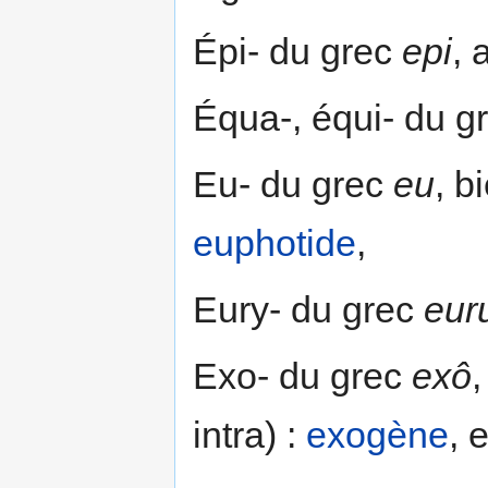
Épi- du grec
epi
, 
Équa-, équi- du g
Eu- du grec
eu
, b
euphotide
,
Eury- du grec
eur
Exo- du grec
exô
,
intra) :
exogène
, 