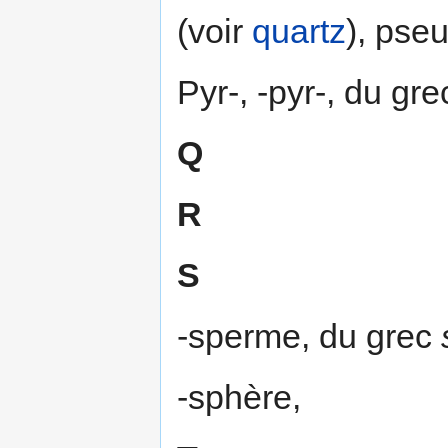
(voir
quartz
), pse
Pyr-, -pyr-, du gr
Q
R
S
-sperme, du grec
-sphère,