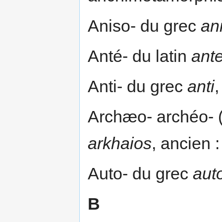
Aniso- du grec
an
Anté- du latin
ant
Anti- du grec
anti
Archæo- archéo- (
arkhaios
, ancien 
Auto- du grec
aut
B