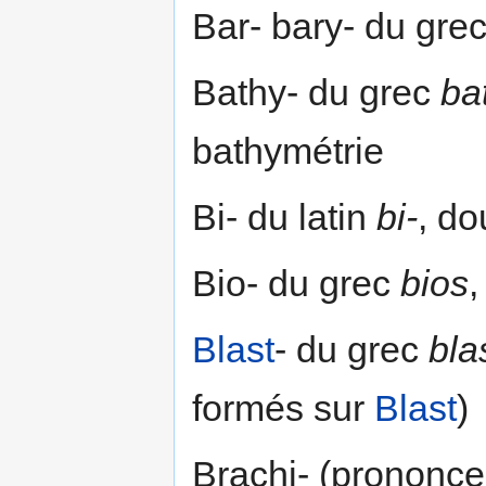
Bar- bary- du gre
Bathy- du grec
ba
bathymétrie
Bi- du latin
bi-
, do
Bio- du grec
bios
,
Blast
- du grec
bla
formés sur
Blast
)
Brachi- (prononce