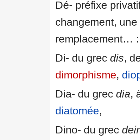
Dé- préfixe privati
changement, une 
remplacement… : d
Di- du grec
dis
, d
dimorphisme
,
dio
Dia- du grec
dia
, 
diatomée
,
Dino- du grec
dei