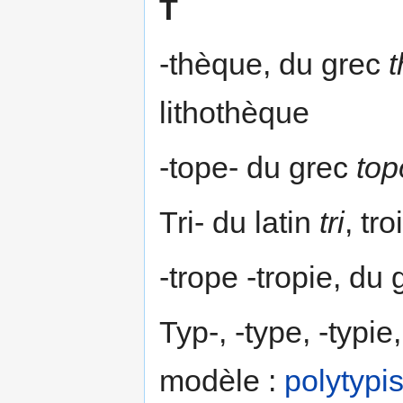
T
-thèque, du grec
lithothèque
-tope- du grec
top
Tri- du latin
tri
, tro
-trope -tropie, du
Typ-, -type, -typie
modèle :
polytypi