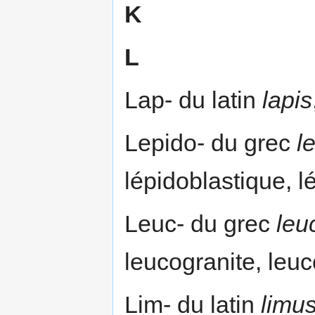
K
L
Lap- du latin
lapis
Lepido- du grec
l
lépidoblastique, 
Leuc- du grec
leu
leucogranite, leu
Lim- du latin
limu